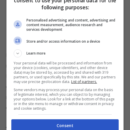
consent to use your personal data for the
following purposes:
Personalised advertising and content, advertising and
content measurement, audience research and
services development
Store and/or access information on a device
Learn more
La vicenda si svolge in Sicilia dove un
Your personal data will be processed and information from
risparmiatore si è rivolto alla
your device (cookies, unique identifiers, and other device
data) may be stored by, accessed by and shared with 319
Federconsumatori Sicilia per ottenere
partners, or used specifically by this site. We and our partners
may use precise geolocation data.
List of partners.
giustizia. Il sottoscrittore aveva acquistato,
Some vendors may process your personal data on the basis
of legitimate interest, which you can object to by managing
nel 2006 e nel 2007, tre buoni (Serie “18Q”)
your options below. Look for a link at the bottom of this page
or in the site menu to manage or withdraw consent in privacy
da 1.000 euro ciascuno.
and cookie settings.
Alla scadenza, il risparmiatore nel chiedere il
Consent