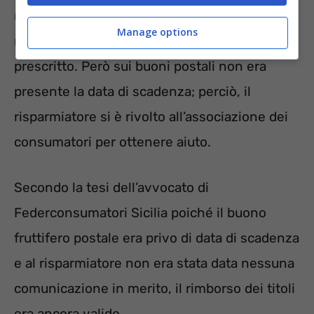
rimborso del capitale e degli interessi ha
Manage options
ricevuto un rifiuto perché il buono era
prescritto. Però sui buoni postali non era
presente la data di scadenza; perciò, il
risparmiatore si è rivolto all’associazione dei
consumatori per ottenere aiuto.
Secondo la tesi dell’avvocato di
Federconsumatori Sicilia poiché il buono
fruttifero postale era privo di data di scadenza
e al risparmiatore non era stata data nessuna
comunicazione in merito, il rimborso dei titoli
era ancora valido.