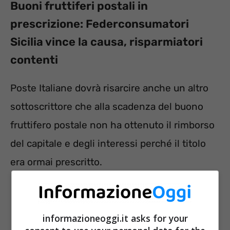
Buoni fruttiferi postali in
prescrizione: Federconsumatori
Sicilia vince la causa, risparmiatori
contenti
Poste Italiane dovrà risarcire anche un altro
sottoscrittore che alla scadenza del buono
fruttifero postale non ha ottenuto il rimborso
del capitale e degli interessi perché il titolo
era ormai prescritto.
informazioneoggi.it asks for your