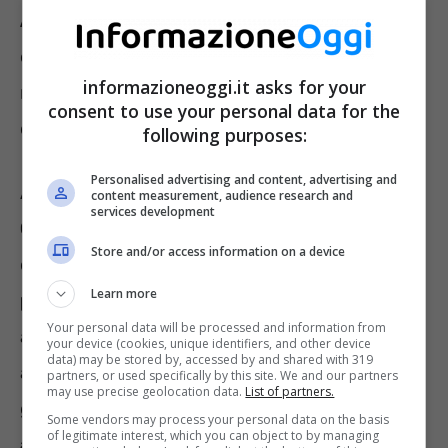
Alpino
, quello
napoletano
e quello
primaverile
. Come si può intuire dal
informazioneoggi.it asks for your
nome, il Ciclamino Alpino è quello che resiste
consent to use your personal data for the
di più alle basse temperature.
following purposes:
Personalised advertising and content, advertising and
Abbiamo poi
due possibilità per coltivare i
content measurement, audience research and
services development
Ciclamini: a terra o in vaso
. Se vogliamo
Store and/or access information on a device
decorare il giardino e metterli a terra è
Learn more
preferibile scegliere le varietà selvatiche
,
Your personal data will be processed and information from
ancora più resistenti. Vivranno perfettamente
your device (cookies, unique identifiers, and other device
data) may be stored by, accessed by and shared with 319
anche
nelle zone più ombrose
, a patto che
partners, or used specifically by this site. We and our partners
may use precise geolocation data.
List of partners.
gli sia garantita
abbastanza aria, perché
Some vendors may process your personal data on the basis
of legitimate interest, which you can object to by managing
altrimenti sono soggetti all’attacco di