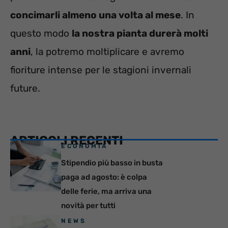
concimarli almeno una volta al mese
. In
questo modo
la nostra pianta durerà molti
anni
, la potremo moltiplicare e avremo
fioriture intense per le stagioni invernali
future.
ARTICOLI RECENTI
ECONOMIA
Stipendio più basso in busta
paga ad agosto: è colpa
delle ferie, ma arriva una
novità per tutti
NEWS