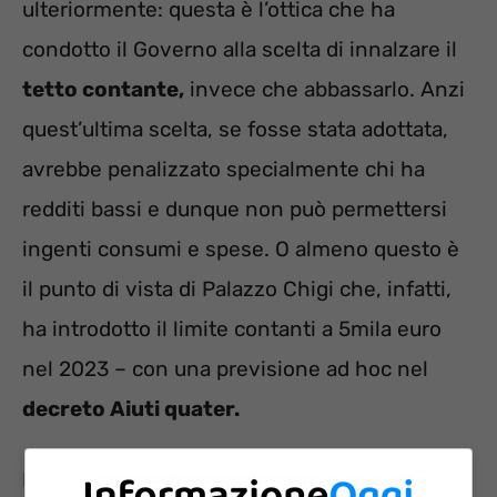
ulteriormente: questa è l’ottica che ha
condotto il Governo alla scelta di innalzare il
tetto contante,
invece che abbassarlo. Anzi
quest’ultima scelta, se fosse stata adottata,
avrebbe penalizzato specialmente chi ha
redditi bassi e dunque non può permettersi
ingenti consumi e spese. O almeno questo è
il punto di vista di Palazzo Chigi che, infatti,
ha introdotto il limite contanti a 5mila euro
nel 2023 – con una previsione ad hoc nel
decreto Aiuti quater.
Pertanto nessuna stretta all’uso del denaro