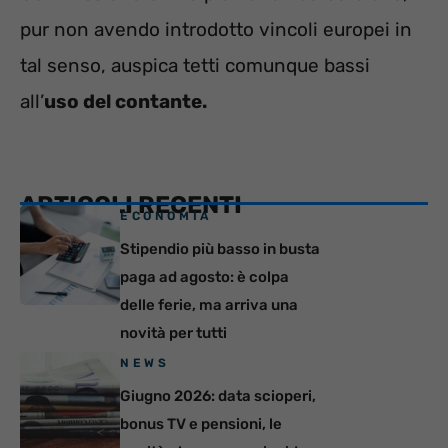
pur non avendo introdotto vincoli europei in
tal senso, auspica tetti comunque bassi
all’
uso del contante.
ARTICOLI RECENTI
ECONOMIA
Stipendio più basso in busta
paga ad agosto: è colpa
delle ferie, ma arriva una
novità per tutti
NEWS
Giugno 2026: data scioperi,
bonus TV e pensioni, le