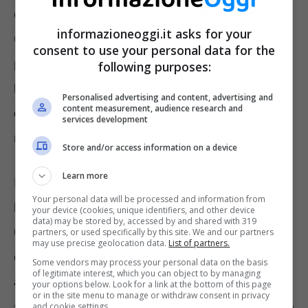
contante, per spingere le persone ad
informazioneoggi.it asks for your
utilizzare con più frequenza meccanismi di
consent to use your personal data for the
pagamento tracciabili, quali carte di credito o
following purposes:
bancomat, ma anzi apertura ai
pagamenti
Personalised advertising and content, advertising and
content measurement, audience research and
cash,
con una soglia più che raddoppiata
services development
rispetto alle regole 2022.
Store and/or access information on a device
Learn more
La conferma di questa novità è giunta con
Your personal data will be processed and information from
l’approvazione del testo definitivo in
your device (cookies, unique identifiers, and other device
data) may be stored by, accessed by and shared with 319
Consiglio dei Ministri, avvenuta nella giornata
partners, or used specifically by this site. We and our partners
may use precise geolocation data.
List of partners.
di giovedì 10 novembre. In verità il tetto
Some vendors may process your personal data on the basis
of legitimate interest, which you can object to by managing
avrebbe dovuto essere pari a 10mila euro,
your options below. Look for a link at the bottom of this page
or in the site menu to manage or withdraw consent in privacy
secondo quanto indicato nel progetto di legge
and cookie settings.