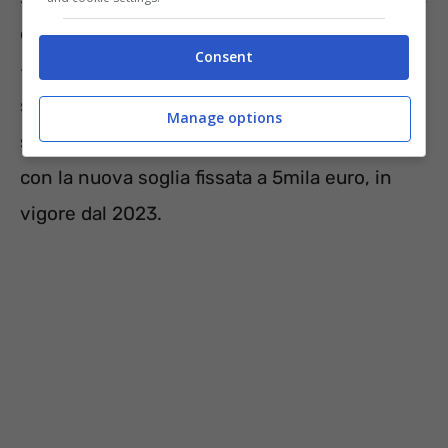
depositato dalla Lega, salvo poi il dietrofront
Consent
– con l’intervento di Fdi che ha giudicato la
soglia eccessivamente alta. Ecco allora la
Manage options
soluzione di compromesso tra i due partiti,
con la nuova soglia fissata a 5mila euro, in
vigore dal 2023.