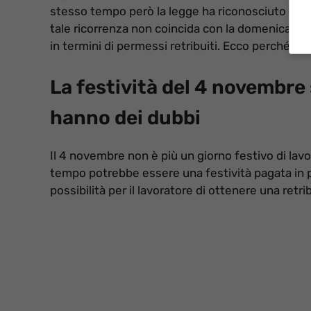
stesso tempo però la legge ha riconosciuto al lav
tale ricorrenza non coincida con la domenica. Pe
in termini di permessi retribuiti. Ecco perché.
La festività del 4 novembre
hanno dei dubbi
Il 4 novembre non è più un giorno festivo di lav
tempo potrebbe essere una festività pagata in p
possibilità per il lavoratore di ottenere una retr