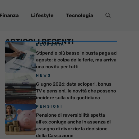
Finanza
Lifestyle
Tecnologia
ARTICOLI RECENTI
ECONOMIA
Stipendio più basso in busta paga ad
agosto: è colpa delle ferie, ma arriva
una novità per tutti
NEWS
Giugno 2026: data scioperi, bonus
TV e pensioni, le novità che possono
incidere sulla vita quotidiana
PENSIONI
Pensione di reversibilità spetta
all’ex coniuge anche in assenza di
assegno di divorzio: la decisione
della Cassazione