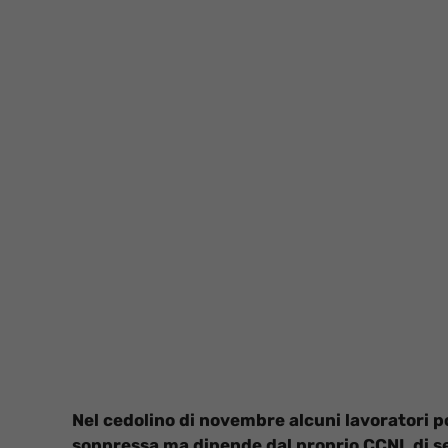
Nel cedolino di novembre alcuni lavoratori 
soppressa ma dipende dal proprio CCNL di s