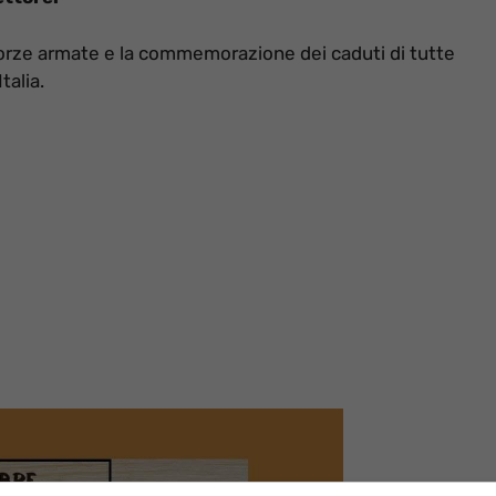
 forze armate e la commemorazione dei caduti di tutte
talia.