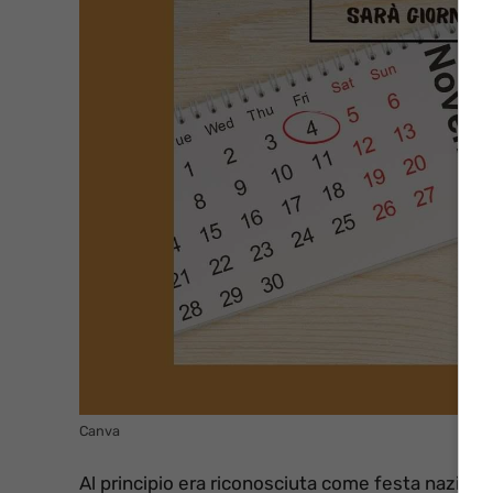
Canva
Al principio era riconosciuta come festa nazional