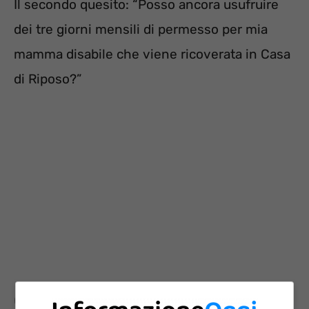
Il secondo quesito: “Posso ancora usufruire
dei tre giorni mensili di permesso per mia
mamma disabile che viene ricoverata in Casa
di Riposo?”
Congedo straordinario e