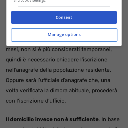
and cookie settings.
fare domanda per il congedo. Può richiedere
Consent
di iscriversi allo schedario della popolazione
temporanea chi risiede in quel comune da
Manage options
minimo 4 mesi. Una volta però trascorsi 12
mesi, non si è più considerati temporanei,
quindi è necessario chiedere l’iscrizione
nell’anagrafe della popolazione residente.
Oppure sarà l’ufficiale d’anagrafe che, una
volta verificata la dimora abituale, procederà
con l’iscrizione d’ufficio.
Il domicilio invece non è sufficiente
. In base