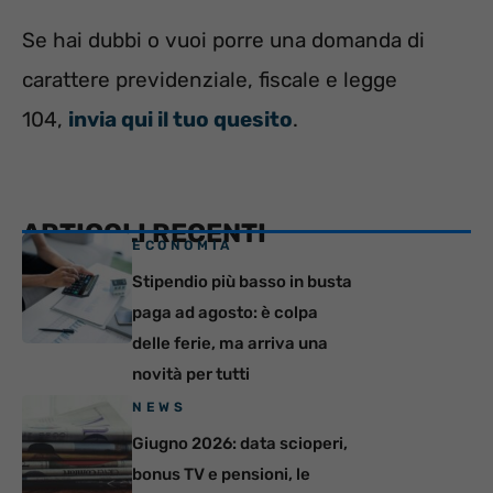
Se hai dubbi o vuoi porre una domanda di
carattere previdenziale, fiscale e legge
104,
invia qui il tuo quesito
.
ARTICOLI RECENTI
ECONOMIA
Stipendio più basso in busta
paga ad agosto: è colpa
delle ferie, ma arriva una
novità per tutti
NEWS
Giugno 2026: data scioperi,
bonus TV e pensioni, le