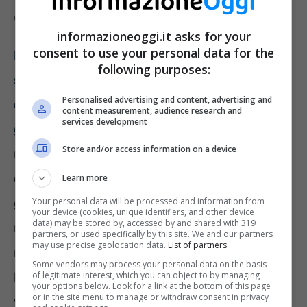
convivenza
informazioneoggi.it asks for your
consent to use your personal data for the
Per poter richiedere il congedo
following purposes:
straordinario è necessario che ci sia
Personalised advertising and content, advertising and
convivenza con il soggetto con disabilità
content measurement, audience research and
services development
grave che si intende assistere
. È un
Store and/or access information on a device
requisito fondamentale (con un’unica
eccezione: i genitori di un figlio disabile
Learn more
Your personal data will be processed and information from
grave) che viene soddisfatto se si ha la
your device (cookies, unique identifiers, and other device
data) may be stored by, accessed by and shared with 319
residenza nello stesso indirizzo e allo stesso
partners, or used specifically by this site. We and our partners
may use precise geolocation data.
List of partners.
numero civico (seppur in interni diversi). La
Some vendors may process your personal data on the basis
of legitimate interest, which you can object to by managing
legge ammette anche la
dimora
your options below. Look for a link at the bottom of this page
or in the site menu to manage or withdraw consent in privacy
temporanea
, da stabilire sempre prima di