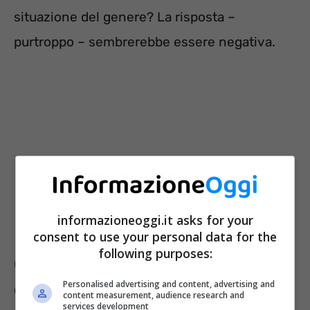
situazione del genere? La risposta –
purtroppo – sembrerebbe essere negativa.
informazioneoggi.it asks for your
consent to use your personal data for the
following purposes:
Conflitto atomico: Italia priva di
Personalised advertising and content, advertising and
difese, non siamo pronti
content measurement, audience research and
services development