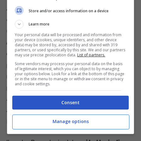
Alcune settimane dopo il divampare del
Store and/or access information on a device
conflitto in Ucraina, in occasione di
Learn more
un’
intervista concessa al magazine
Your personal data will be processed and information from
your device (cookies, unique identifiers, and other device
Money.it
, il generale
Carlo Landi
ha chiarito
data) may be stored by, accessed by and shared with 319
partners, or used specifically by this site. We and our partners
come
nel caso
in cui qualche Paese astioso
may use precise geolocation data.
List of partners.
Some vendors may process your personal data on the basis
prendesse la decisione di scagliare verso i
of legitimate interest, which you can object to by managing
your options below. Look for a link at the bottom of this page
nostri territori un
vettore balistico
,
or in the site menu to manage or withdraw consent in privacy
and cookie settings.
potenzialmente portatore di una testata
atomica, potremmo tranquillamente
Consent
affermare con cognizione quanto il nostro
Paese
non sarebbe capace di intercettarlo
.
Manage options