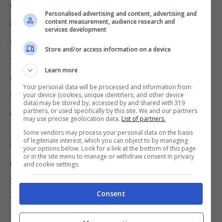
Come anticipato, gli sconti possono anche
Personalised advertising and content, advertising and
content measurement, audience research and
essere applicati alla
rete mobile
. Quando si
services development
stipula un contratto con un’azienda di
Store and/or access information on a device
telefonia, coloro che guidano il soggetto
Learn more
durante la sottoscrizione devono applicare
Your personal data will be processed and information from
uno sconto del cinquanta per cento rispetto
your device (cookies, unique identifiers, and other device
data) may be stored by, accessed by and shared with 319
partners, or used specifically by this site. We and our partners
al prezzo.
may use precise geolocation data.
List of partners.
Some vendors may process your personal data on the basis
of legitimate interest, which you can object to by managing
Ma è possibile avere delle agevolazioni sul
your options below. Look for a link at the bottom of this page
or in the site menu to manage or withdraw consent in privacy
mutuo
per coloro che hanno la
Legge 104
?
and cookie settings.
Si e risultano essere davvero molto
Consent
vantaggiose
.