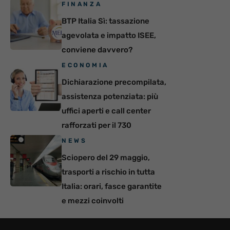
FINANZA
BTP Italia Sì: tassazione
agevolata e impatto ISEE,
conviene davvero?
ECONOMIA
Dichiarazione precompilata,
assistenza potenziata: più
uffici aperti e call center
rafforzati per il 730
NEWS
Sciopero del 29 maggio,
trasporti a rischio in tutta
Italia: orari, fasce garantite
e mezzi coinvolti