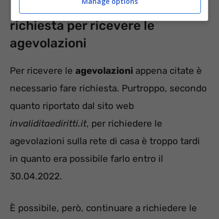
Manage options
Legge 104 e sconti wifi: la
richiesta per ricevere le
agevolazioni
Per ricevere le
agevolazioni
appena citate è
necessario fare richiesta. Purtroppo, secondo
quanto riportato dal sito web
invaliditaediritti.it
, per richiedere le
agevolazioni sulla rete di casa è troppo tardi
in quanto era possibile farlo entro il
30.04.2022.
È possibile, però, continuare a richiedere le