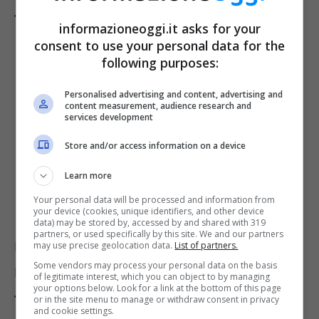
tutti i giorni
e il gioco è fatto.
informazioneoggi.it asks for your
consent to use your personal data for the
following purposes:
Personalised advertising and content, advertising and
content measurement, audience research and
services development
Store and/or access information on a device
Learn more
Your personal data will be processed and information from
your device (cookies, unique identifiers, and other device
data) may be stored by, accessed by and shared with 319
partners, or used specifically by this site. We and our partners
Ma in tutto questo,
cosa c’entra la Barilla
?
may use precise geolocation data.
List of partners.
Some vendors may process your personal data on the basis
Ebbene,
per “incentivare” l’uso della
of legitimate interest, which you can object to by managing
your options below. Look for a link at the bottom of this page
tecnica salva gas
, o della pasta cotta a fuoco
or in the site menu to manage or withdraw consent in privacy
and cookie settings.