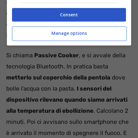
spento che dir si voglia,
ha inventato un
dispositivo elettronico
. Il cui progetto è
Consent
open source, ovvero chiunque può realizzarlo
Manage options
liberamente.
Si chiama
Passive Cooker
, e si avvale della
tecnologia Bluetooth. In pratica basta
metterlo sul coperchio della pentola
dove
bolle l’acqua con la pasta.
I sensori del
dispositivo rilevano quando siamo arrivati
alla temperatura di ebollizione
. Calcolano 2
minuti. Poi ci avvisano sullo smartphone che
è arrivato il momento di spegnere il fuoco. E