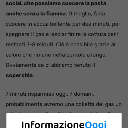
social, che possiamo cuocere la pasta
anche senza la fiamma
. O meglio, farla
cuocere in acqua bollente per due minuti, poi
spegnere il gas e lasciar finire la cottura per i
restanti 7-8 minuti. Ciò è possibile grazie al
calore che rimane nella pentola a lungo.
Ovviamente se ci abbiamo tenuto il
coperchio
.
7 minuti risparmiati oggi, 7 domani,
probabilmente avremo una bolletta del gas un
po’ più leggera.
Consideriamo poi che gli
italiani mangiano la pasta praticamente