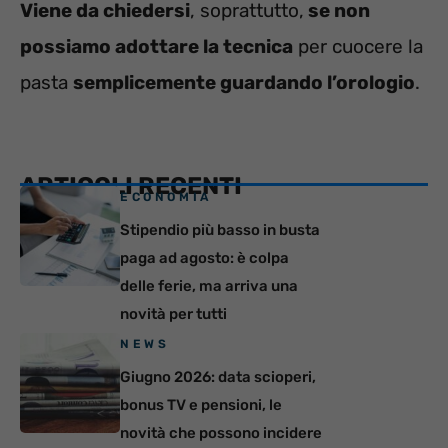
Viene da chiedersi
, soprattutto,
se non
possiamo adottare la tecnica
per cuocere la
pasta
semplicemente guardando l’orologio
.
ARTICOLI RECENTI
ECONOMIA
Stipendio più basso in busta
paga ad agosto: è colpa
delle ferie, ma arriva una
novità per tutti
NEWS
Giugno 2026: data scioperi,
bonus TV e pensioni, le
novità che possono incidere