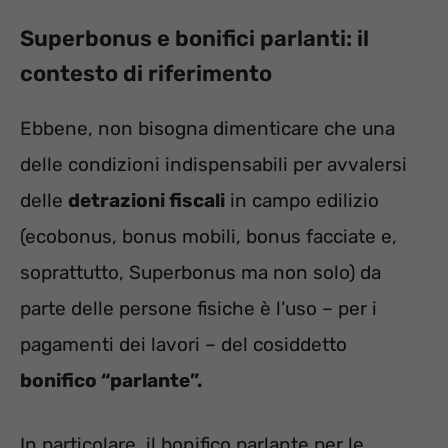
Superbonus e bonifici parlanti: il
contesto di riferimento
Ebbene, non bisogna dimenticare che una
delle condizioni indispensabili per avvalersi
delle
detrazioni fiscali
in campo edilizio
(ecobonus, bonus mobili, bonus facciate e,
soprattutto, Superbonus ma non solo) da
parte delle persone fisiche è l’uso – per i
pagamenti dei lavori – del cosiddetto
bonifico “parlante”.
In particolare, il bonifico parlante per le