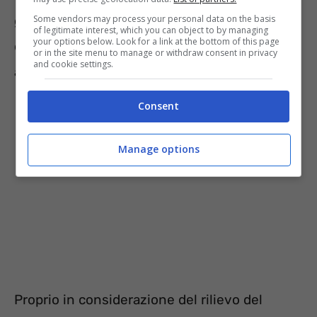
godere di una serie di agevolazioni e
Some vendors may process your personal data on the basis
of legitimate interest, which you can object to by managing
your options below. Look for a link at the bottom of this page
detrazioni fiscali non di poco conto – come
or in the site menu to manage or withdraw consent in privacy
and cookie settings.
appunto il ben noto
Superbonus
.
Consent
Manage options
Proprio in considerazione del rilievo del