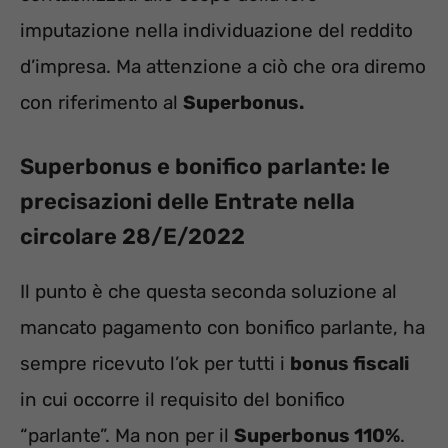
imputazione nella individuazione del reddito
d’impresa. Ma attenzione a ciò che ora diremo
con riferimento al
Superbonus.
Superbonus e bonifico parlante: le
precisazioni delle Entrate nella
circolare 28/E/2022
Il punto è che questa seconda soluzione al
mancato pagamento con bonifico parlante, ha
sempre ricevuto l’ok per tutti i
bonus fiscali
in cui occorre il requisito del bonifico
“parlante”. Ma non per il
Superbonus 110%
.