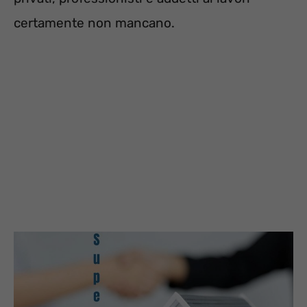
certamente non mancano.