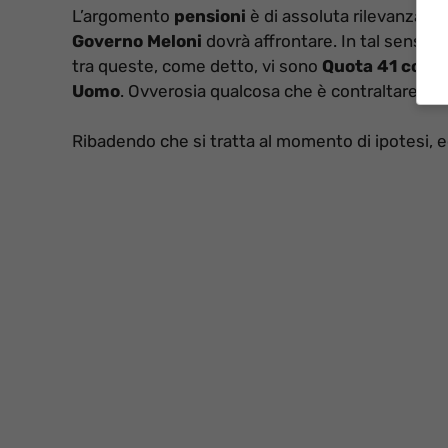
L’argomento
pensioni
è di assoluta rilevanza e 
Governo Meloni
dovrà affrontare. In tal senso, r
tra queste, come detto, vi sono
Quota 41 con li
Uomo
. Ovverosia qualcosa che è contraltare a
Ribadendo che si tratta al momento di ipotesi, ecc