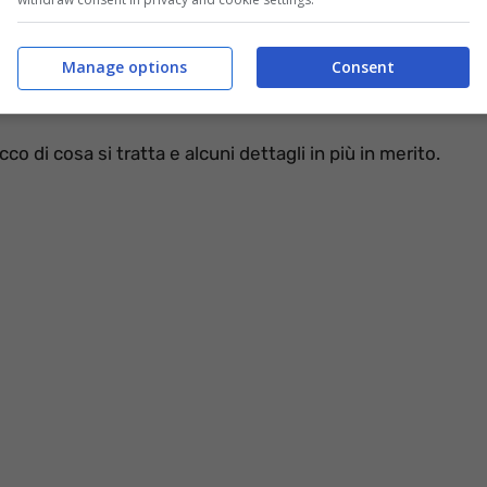
tra i tanti temi di natura complessa che il
nuovo
ispetto alla quesitone previdenziale, varie le ipotesi e
Manage options
Consent
mite anagrafico,
ma anche una specie di
Opzione
d Opzione Donna.
o di cosa si tratta e alcuni dettagli in più in merito.