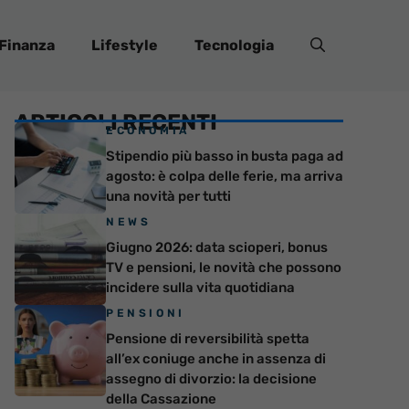
Finanza
Lifestyle
Tecnologia
ARTICOLI RECENTI
ECONOMIA
Stipendio più basso in busta paga ad
agosto: è colpa delle ferie, ma arriva
una novità per tutti
NEWS
Giugno 2026: data scioperi, bonus
TV e pensioni, le novità che possono
incidere sulla vita quotidiana
PENSIONI
Pensione di reversibilità spetta
all’ex coniuge anche in assenza di
assegno di divorzio: la decisione
della Cassazione