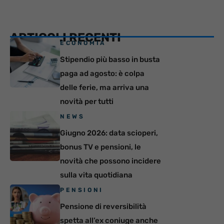
ARTICOLI RECENTI
ECONOMIA
Stipendio più basso in busta
paga ad agosto: è colpa
delle ferie, ma arriva una
novità per tutti
NEWS
Giugno 2026: data scioperi,
bonus TV e pensioni, le
novità che possono incidere
sulla vita quotidiana
PENSIONI
Pensione di reversibilità
spetta all’ex coniuge anche