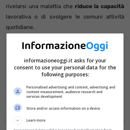
rivelarsi una malattia che
riduce la capacità
lavorativa o di svolgere le comuni attività
quotidiane.
informazioneoggi.it asks for your
consent to use your personal data for the
following purposes:
Personalised advertising and content, advertising and
content measurement, audience research and
services development
Store and/or access information on a device
In più,
non esiste una cura
ma solo terapie
Learn more