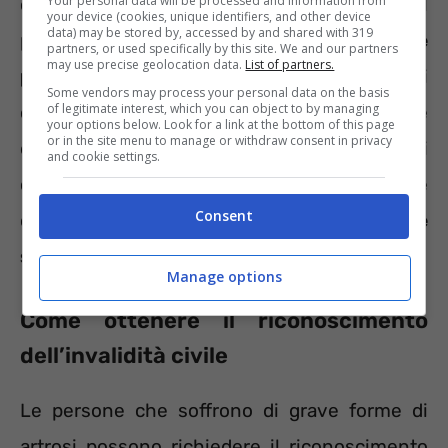
Your personal data will be processed and information from
che allievano sintomi e ritardano il
your device (cookies, unique identifiers, and other device
data) may be stored by, accessed by and shared with 319
peggioramento della malattia.
Infiltrazioni e
partners, or used specifically by this site. We and our partners
may use precise geolocation data.
List of partners.
protesi
sono due dei trattamenti previsti nei
Some vendors may process your personal data on the basis
of legitimate interest, which you can object to by managing
casi più gravi ma, ribadiamo, la malattia è
your options below. Look for a link at the bottom of this page
or in the site menu to manage or withdraw consent in privacy
degenerativa e arrestarla non è possibile. Di
and cookie settings.
conseguenza lo Stato italiano la riconosce
Consent
come patologia che
dà diritto ad aiuti e
sussidi
.
Manage options
Come ottenere il riconoscimento
dell’invalidità civile
Le persone che soffrono di grave forme di
artrosi possono richiedere il riconoscimento