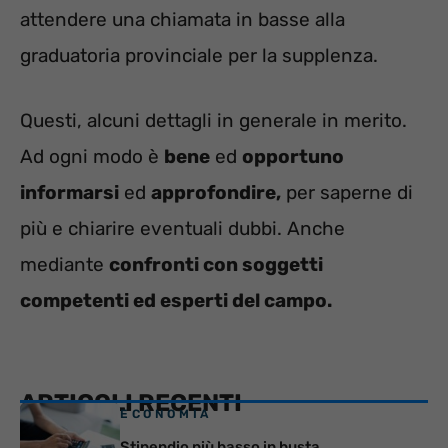
attendere una chiamata in basse alla
graduatoria provinciale per la supplenza.
Questi, alcuni dettagli in generale in merito.
Ad ogni modo è
bene
ed
opportuno
informarsi
ed
approfondire,
per saperne di
più e chiarire eventuali dubbi. Anche
mediante
confronti con soggetti
competenti ed esperti del campo.
ARTICOLI RECENTI
ECONOMIA
Stipendio più basso in busta