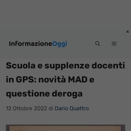
Vai
Menu
al
contenuto
Scuola e supplenze docenti
in GPS: novità MAD e
questione deroga
12 Ottobre 2022
di
Dario Quattro