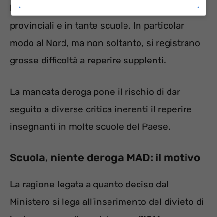
MAD
per insegnanti già inseriti nelle
GPS
provinciali e in tante scuole. In particolar
modo al Nord, ma non soltanto, si registrano
grosse difficoltà a reperire supplenti.
La mancata deroga pone il rischio di dar
seguito a diverse critica inerenti il reperire
insegnanti in molte scuole del Paese.
Scuola, niente deroga MAD: il motivo
La ragione legata a quanto deciso dal
Ministero si lega all’inserimento del divieto di