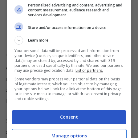
cosa si può comprare e come usarla su
Personalised advertising and content, advertising and
content measurement, audience research and
Amazon
services development
Carta docente anche ai precari:
Store and/or access information on a device
bonus insegnanti da 500€
Learn more
Your personal data will be processed and information from
your device (cookies, unique identifiers, and other device
Tornando al punto in quesitone, approfondito
data) may be stored by, accessed by and shared with 319
partners, or used specifically by this site. We and our partners
come detto da
PMI.it
, si menziona quanto
may use precise geolocation data.
List of partners.
reso noto da
Gilda Insegnanti
in merito
Some vendors may process your personal data on the basis
of legitimate interest, which you can object to by managing
your options below. Look for a link at the bottom of this page
all’incontro del cinque ottobre tra sindacato e
or in the site menu to manage or withdraw consent in privacy
and cookie settings.
MIUR.
Consent
Si legge in tal senso che quest’anno
non vi è
stata deroga del divieto di presentazione di
Manage options