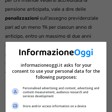
per chi intende vedersi accreditata la
pensione anticipata, vale a dire delle
penalizzazioni
sull’assegno previdenziale
pari ad un meno 1% per ciascun anno di
anticipo, entro un massimo di due anni
rispetto ai
requisiti obbligatori
per la
pensione di vecchiaia ordinaria. Mentre un
meno 2% vale per gli anni ulteriori ai primi
informazioneoggi.it asks for your
consent to use your personal data for the
due.
following purposes:
Personalised advertising and content, advertising and
content measurement, audience research and
services development
Store and/or access information on a device