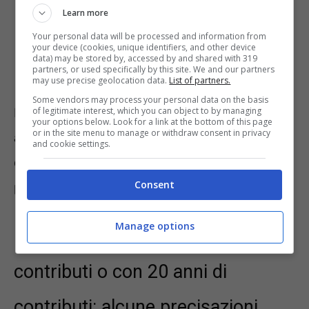
Learn more
Your personal data will be processed and information from
your device (cookies, unique identifiers, and other device
data) may be stored by, accessed by and shared with 319
partners, or used specifically by this site. We and our partners
may use precise geolocation data.
List of partners.
Some vendors may process your personal data on the basis
of legitimate interest, which you can object to by managing
Ma oltre a questa esistono altre pensioni
your options below. Look for a link at the bottom of this page
or in the site menu to manage or withdraw consent in privacy
anticipate per agevolare specifiche categorie
and cookie settings.
di lavoratori. Pensiamo ad esempio alla
Consent
pensione usuranti o ad Opzione donna.
Manage options
Pensione spettante con 25 anni di
contributi o con 20 anni di
contributi: alcune precisazioni