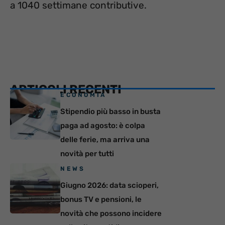
a 1040 settimane contributive.
ARTICOLI RECENTI
ECONOMIA
Stipendio più basso in busta
paga ad agosto: è colpa
delle ferie, ma arriva una
novità per tutti
NEWS
Giugno 2026: data scioperi,
bonus TV e pensioni, le
novità che possono incidere