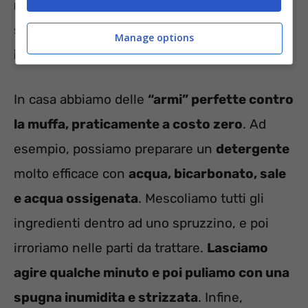
macchie di muffa
sui muri possiamo pulirle
sia con
metodi casalinghi
che con
prodotti
Manage options
industriali
.
In casa abbiamo delle
“armi” perfette contro
la muffa, praticamente a costo zero
. Ad
esempio, possiamo preparare un
detergente
molto efficace con
acqua, bicarbonato, sale
e acqua ossigenata
. Mescoliamo tutti gli
ingredienti dentro ad uno spruzzino, e poi
irroriamo nelle parti da trattare.
Lasciamo
agire qualche minuto e poi puliamo con una
spugna inumidita e strizzata
. Infine,