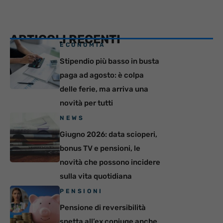
ARTICOLI RECENTI
ECONOMIA
Stipendio più basso in busta
paga ad agosto: è colpa
delle ferie, ma arriva una
novità per tutti
NEWS
Giugno 2026: data scioperi,
bonus TV e pensioni, le
novità che possono incidere
sulla vita quotidiana
PENSIONI
Pensione di reversibilità
spetta all’ex coniuge anche