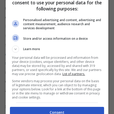
consent to use your personal data for the
modi,
non solo togliendola dai muri quando si
following purposes:
è formata. Innanzitutto dobbiamo
prevenire.
Personalised advertising and content, advertising and
content measurement, audience research and
E l’unico metodo è arieggiare spesso le
services development
stanze, anche d’inverno. Se la casa è più
Store and/or access information on a device
soggetta all’umidità,
possiamo coibentarla
Learn more
anche senza far intervenire un operaio
Your personal data will be processed and information from
your device (cookies, unique identifiers, and other device
specializzato
. Inoltre possiamo usare
data) may be stored by, accessed by and shared with 319
partners, or used specifically by this site. We and our partners
regolarmente dei dispositivi umidificatori,
may use precise geolocation data.
List of partners.
elettrici oppure che usano il principio
Some vendors may process your personal data on the basis
of legitimate interest, which you can object to by managing
your options below. Look for a link at the bottom of this page
assorbente del sale.
or in the site menu to manage or withdraw consent in privacy
and cookie settings.
Se nonostante la prevenzione notiamo le
Consent