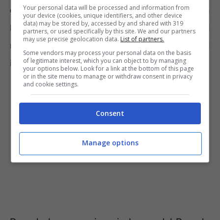
Your personal data will be processed and information from
cambia la situazione per il contribuente
con
your device (cookies, unique identifiers, and other device
data) may be stored by, accessed by and shared with 319
l’introduzione delle nuove normative. Il
partners, or used specifically by this site. We and our partners
may use precise geolocation data.
List of partners.
riferimento è ai lavori di sostituzione degli
Some vendors may process your personal data on the basis
of legitimate interest, which you can object to by managing
infissi e della caldaia.
your options below. Look for a link at the bottom of this page
or in the site menu to manage or withdraw consent in privacy
and cookie settings.
Consent
Manage options