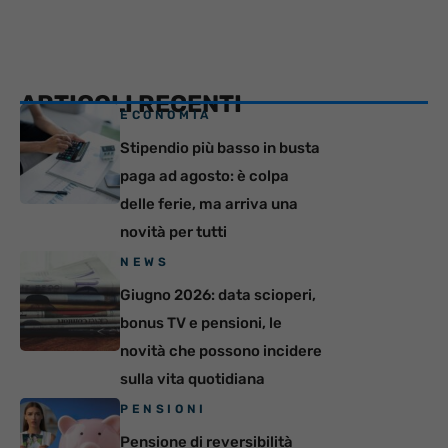
ARTICOLI RECENTI
ECONOMIA
Stipendio più basso in busta
paga ad agosto: è colpa
delle ferie, ma arriva una
novità per tutti
NEWS
Giugno 2026: data scioperi,
bonus TV e pensioni, le
novità che possono incidere
sulla vita quotidiana
PENSIONI
Pensione di reversibilità