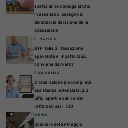
spetta all’ex coniuge anche
in assenza di assegno di
divorzio: la decisione della
Cassazione
FINANZA
BTP Italia Sì: tassazione
agevolata e impatto ISEE,
conviene davvero?
ECONOMIA
Dichiarazione precompilata,
assistenza potenziata: più
uffici aperti e call center
rafforzati per il 730
NEWS
Sciopero del 29 maggio,