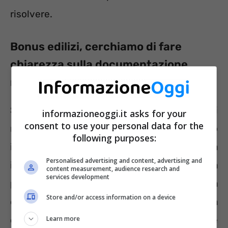
risolvere.
Bonus edilizi, cerchiamo di fare
chiarezza sulla documentazione
richiesta
Se i Bonus edilizi risultano legati a interventi
informazioneoggi.it asks for your
consent to use your personal data for the
rientranti dell’edilizia libera che non superano
following purposes:
i 10 mila euro di spesa sulle singole unità
Personalised advertising and content, advertising and
immobiliari vige
l’esenzione
dalla
content measurement, audience research and
services development
presentazione dell’asseverazione di congruità
Store and/or access information on a device
dei costi e del visto di conformità. Questa la
Learn more
direttiva da sempre esistente. Vediamo come