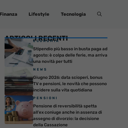
Finanza
Lifestyle
Tecnologia
ARTICOLI RECENTI
ECONOMIA
Stipendio più basso in busta paga ad
agosto: è colpa delle ferie, ma arriva
una novità per tutti
NEWS
Giugno 2026: data scioperi, bonus
TV e pensioni, le novità che possono
incidere sulla vita quotidiana
PENSIONI
Pensione di reversibilità spetta
all’ex coniuge anche in assenza di
assegno di divorzio: la decisione
della Cassazione