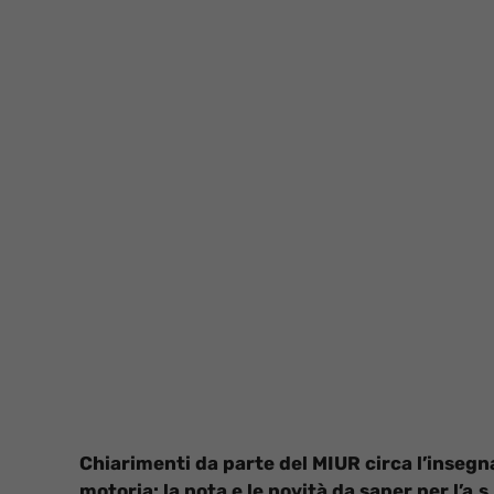
Chiarimenti da parte del MIUR circa l’insegn
motoria: la nota e le novità da saper per l’a.s