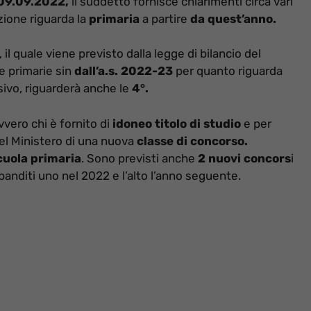
09.09.2022,
il suddetto fornisce chiarimenti circa vari
uzione riguarda la
primaria
a partire
da quest’anno.
l quale viene previsto dalla legge di bilancio del
e primarie sin
dall’a.s. 2022-23
per quanto riguarda
ivo, riguarderà anche le
4°.
vero chi è fornito di
idoneo titolo di studio
e per
 del Ministero di una nuova
classe di concorso.
cuola primaria
. Sono previsti anche
2 nuovi concors
i
 banditi uno nel 2022 e l’alto l’anno seguente.