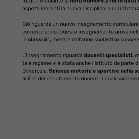
Infatti, mediante la
nota numero 2116 in data 
aspetti inerenti la nuova disciplina la cui introd
Ciò riguarda un nuovo insegnamento curriculare, i
corrente anno. Questo insegnamento arriva nell
le
classi 5°,
mentre dall’anno scolastico success
L’insegnamento riguarda
docenti specialisti,
ov
tale ragione vi è stata anche l’istituto da parte
Ovverosia,
Scienze motorie e sportive nella s
al fine del reclutamento docenti, i quali saranno