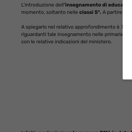
L’introduzione dell
‘insegnamento di educazion
momento, soltanto nelle
classi 5°.
A partire dall
A spiegarlo nel relativo approfondimento è
Tico
riguardanti tale insegnamento nelle primarie, t
con le relative indicazioni del ministero.