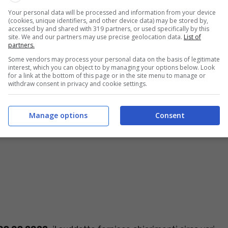
e motoria nella scuola primaria
è, in un primo
Your personal data will be processed and information from your device
’
A.S. 2023-24
questo verrà attivato anche nelle
4°.
(cookies, unique identifiers, and other device data) may be stored by,
accessed by and shared with 319 partners, or used specifically by this
site. We and our partners may use precise geolocation data.
List of
partners.
nsiglio.com
, il quale fa cenno agli aspetti e alle
novità
enendo presente la
nota
(in basso)
da parte del
MIUR
Some vendors may process your personal data on the basis of legitimate
interest, which you can object to by managing your options below. Look
for a link at the bottom of this page or in the site menu to manage or
withdraw consent in privacy and cookie settings.
Manage options
Consent