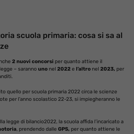
ia scuola primaria: cosa si sa al
nze
anche
2 nuovi concorsi
per quanto attiene il
i legge – saranno
uno
nel
2022
e
l’altro
nel
2023,
per
nditi.
 quello per scuola primaria 2022 circa le scienze
uote per l’anno scolastico 22-23, si impiegheranno le
 legge di bilancio2022, la scuola affida l’incaricato a
motoria
, prendendo dalle
GPS,
per quanto attiene le