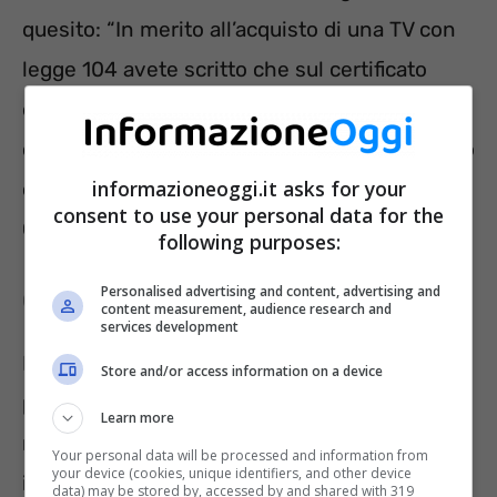
quesito: “In merito all’acquisto di una TV con
legge 104 avete scritto che sul certificato
della commissione inps indica la
corrispondenza tra
menomazione e il sussidio
informazioneoggi.it asks for your
che si può ottenere. Questo dove si evince?
consent to use your personal data for the
Grazie per farmi sapere”.
following purposes:
Personalised advertising and content, advertising and
Quale documentazione esibire
content measurement, audience research and
services development
Per poter ottenere l’IVA agevolata al 4% la
Store and/or access information on a device
persona con disabilità deve presentare, al
Learn more
momento dell’acquisto dei sussidi tecnici e
Your personal data will be processed and information from
your device (cookies, unique identifiers, and other device
informatici, una documentazione idonea.
data) may be stored by, accessed by and shared with 319