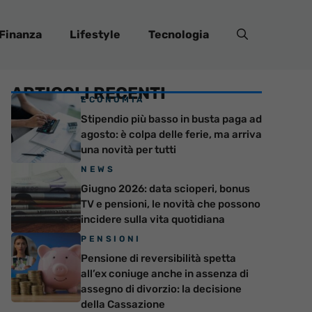
Finanza
Lifestyle
Tecnologia
ARTICOLI RECENTI
ECONOMIA
Stipendio più basso in busta paga ad
agosto: è colpa delle ferie, ma arriva
una novità per tutti
NEWS
Giugno 2026: data scioperi, bonus
TV e pensioni, le novità che possono
incidere sulla vita quotidiana
PENSIONI
Pensione di reversibilità spetta
all’ex coniuge anche in assenza di
assegno di divorzio: la decisione
della Cassazione