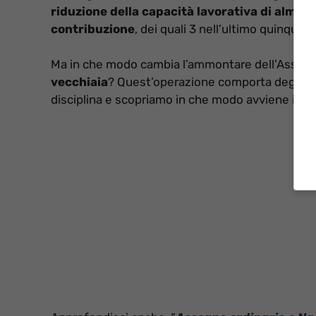
riduzione della capacità lavorativa di almen
contribuzione
, dei quali 3 nell’ultimo quinquenn
Ma in che modo cambia l’ammontare dell’Asseg
vecchiaia
? Quest’operazione comporta degli sva
disciplina e scopriamo in che modo avviene il cal