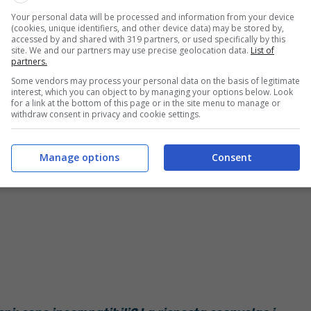
o 2/3
e che possiedono
almeno 5 anni di
Your personal data will be processed and information from your device
io.
(cookies, unique identifiers, and other device data) may be stored by,
accessed by and shared with 319 partners, or used specifically by this
site. We and our partners may use precise geolocation data.
List of
partners.
no al momento del
passaggio alla pensione di
ntaggi per il titolare della pensione? Analizziamo la
Some vendors may process your personal data on the basis of legitimate
interest, which you can object to by managing your options below. Look
colo.
for a link at the bottom of this page or in the site menu to manage or
withdraw consent in privacy and cookie settings.
Manage options
Consent