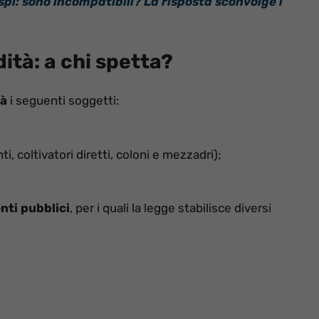
pi: sono incompatibili? La risposta sconvolge i
dità: a chi spetta?
tà
i seguenti soggetti:
i, coltivatori diretti, coloni e mezzadri);
nti pubblici
, per i quali la legge stabilisce diversi