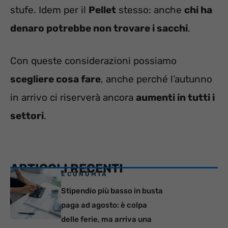
stufe. Idem per il
Pellet
stesso: anche
chi ha
denaro potrebbe non trovare i sacchi
.
Con queste considerazioni possiamo
scegliere cosa fare
, anche perché l’autunno
in arrivo ci riserverà ancora
aumenti in tutti i
settori
.
ARTICOLI RECENTI
ECONOMIA
Stipendio più basso in busta
paga ad agosto: è colpa
delle ferie, ma arriva una