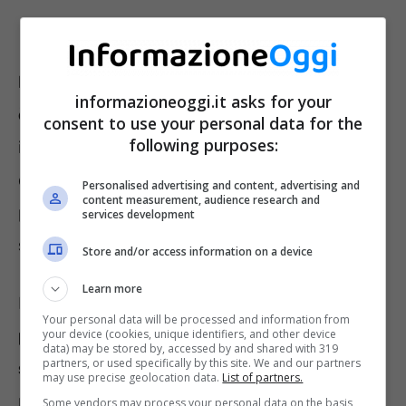
L’unica cosa certa è che il prezzo del Pellet
informazioneoggi.it asks for your
è salito alle stelle
. Fino a prima del conflitto
consent to use your personal data for the
following purposes:
in Ucraina, bastavano
4-5 euro
per un sacco
da
15 kg
. Mentre
adesso
il medesimo sacco
Personalised advertising and content, advertising and
content measurement, audience research and
può arrivare a costare anche
10-15 Euro
, a
services development
seconda della zona.
Store and/or access information on a device
Learn more
La domanda è:
conviene attendere che il
Your personal data will be processed and information from
prezzo si abbassi oppure fare qualche
your device (cookies, unique identifiers, and other device
data) may be stored by, accessed by and shared with 319
partners, or used specifically by this site. We and our partners
sacrificio e fare scorta adesso?
La risposta
may use precise geolocation data.
List of partners.
non è netta, ma possiamo analizzare alcuni
Some vendors may process your personal data on the basis