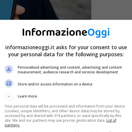
informazioneoggi.it asks for your consent to use
your personal data for the following purposes:
Personalised advertising and content, advertising and content
measurement, audience research and services development
Store and/or access information on a device
Learn more
Your personal data will be processed and information from your device
(cookies, unique identifiers, and other device data) may be stored by,
arriva via mail. A noi non resta che caricare il codice
accessed by and shared with 319 partners, or used specifically by this
fotocamera. In un attimo possiamo utilizzare l’offerta
site. We and our partners may use precise geolocation data.
List of
partners.
l numero andrà perduto.