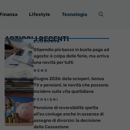
Finanza
Lifestyle
Tecnologia
ARTICOLI RECENTI
ECONOMIA
Stipendio più basso in busta paga ad
agosto: è colpa delle ferie, ma arriva
una novità per tutti
NEWS
Giugno 2026: data scioperi, bonus
TV e pensioni, le novità che possono
incidere sulla vita quotidiana
PENSIONI
Pensione di reversibilità spetta
all’ex coniuge anche in assenza di
assegno di divorzio: la decisione
della Cassazione