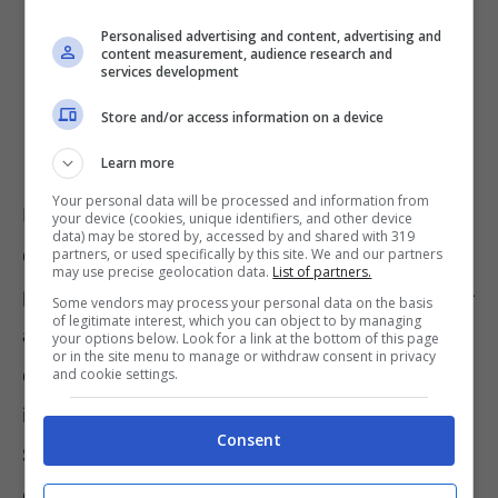
l’opzione per lo sconto in fattura o per
Personalised advertising and content, advertising and
content measurement, audience research and
la cessione del credito in alternativa
services development
alle detrazioni;
Store and/or access information on a device
gli adempimenti procedurali previsti.
Learn more
Your personal data will be processed and information from
Ben si comprende allora la doverosità
your device (cookies, unique identifiers, and other device
data) may be stored by, accessed by and shared with 319
dell’intervento chiarificatore delle Entrate, se
partners, or used specifically by this site. We and our partners
may use precise geolocation data.
List of partners.
pensiamo altresì che ognuno di questi macro-
Some vendors may process your personal data on the basis
of legitimate interest, which you can object to by managing
argomenti include le novità avutesi nel corso
your options below. Look for a link at the bottom of this page
or in the site menu to manage or withdraw consent in privacy
degli ultimi anni. Esse, in più parti, hanno
and cookie settings.
inciso sul complesso quadro normativo del
Consent
Superbonus e ne hanno modificato l’impianto
originario.