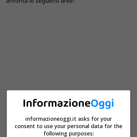
affronta le seguenti aree:
i beneficiari del Superbonus;
gli edifici interessati;
informazioneoggi.it asks for your
le tipologie di interventi;
consent to use your personal data for the
le spese ammesse in detrazione;
following purposes: