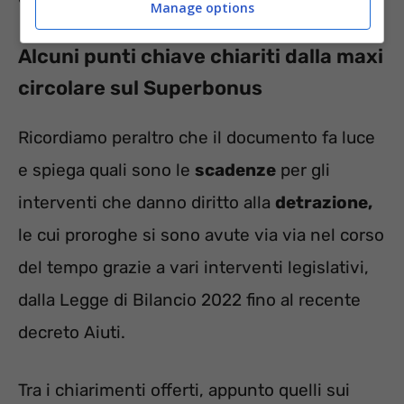
Manage options
Alcuni punti chiave chiariti dalla maxi
circolare sul Superbonus
Ricordiamo peraltro che il documento fa luce
e spiega quali sono le
scadenze
per gli
interventi che danno diritto alla
detrazione,
le cui proroghe si sono avute via via nel corso
del tempo grazie a vari interventi legislativi,
dalla Legge di Bilancio 2022 fino al recente
decreto Aiuti.
Tra i chiarimenti offerti, appunto quelli sui