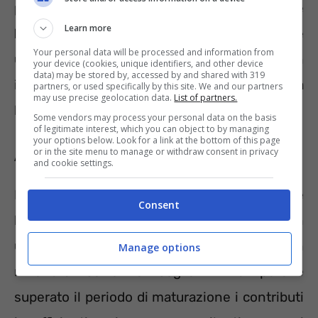
possibile cominciare ad ottenere
Learn more
l’erogazione della pensione
che può essere
Your personal data will be processed and information from
un’alternativa alla pensione di inabilità (con
your device (cookies, unique identifiers, and other device
data) may be stored by, accessed by and shared with 319
invalidità accertata per qualunque attività
partners, or used specifically by this site. We and our partners
may use precise geolocation data.
List of partners.
lavorativa) e alla
pensione di vecchiaia
.
Some vendors may process your personal data on the basis
of legitimate interest, which you can object to by managing
your options below. Look for a link at the bottom of this page
or in the site menu to manage or withdraw consent in privacy
A quanto ammontano i versamenti
and cookie settings.
Il contributo minimo mensile è
di 26 euro
e
Consent
l’anno di contribuzione si potrà ottenere con
un versamento di
310 euro
. Attenzione a non
Manage options
rimanere sotto la soglia limite perché
superato il periodo di maturazione i contributi