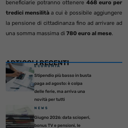
beneficiarie potranno ottenere
468 euro per
tredici mensilità
a cui è possibile aggiungere
la pensione di cittadinanza fino ad arrivare ad
una somma massima di
780 euro al mese
.
ARTICOLI RECENTI
ECONOMIA
Stipendio più basso in busta
paga ad agosto: è colpa
delle ferie, ma arriva una
novità per tutti
NEWS
Giugno 2026: data scioperi,
bonus TV e pensioni, le