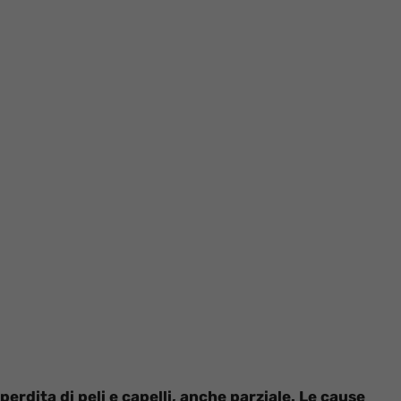
perdita di peli e capelli, anche parziale. Le cause