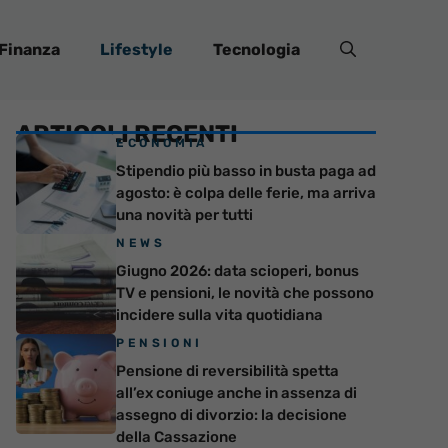
Finanza
Lifestyle
Tecnologia
ARTICOLI RECENTI
ECONOMIA
Stipendio più basso in busta paga ad
agosto: è colpa delle ferie, ma arriva
una novità per tutti
NEWS
Giugno 2026: data scioperi, bonus
TV e pensioni, le novità che possono
incidere sulla vita quotidiana
PENSIONI
Pensione di reversibilità spetta
all’ex coniuge anche in assenza di
assegno di divorzio: la decisione
della Cassazione