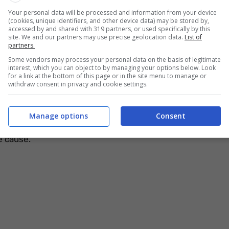
Your personal data will be processed and information from your device
del corpo. Se si interessa il cuoio capelluto si chiama
(cookies, unique identifiers, and other device data) may be stored by,
accessed by and shared with 319 partners, or used specifically by this
pi capelli forse è uno dei 6 sintomi del nuovo virus
.
site. We and our partners may use precise geolocation data.
List of
partners.
estione di genetica, ma anche
Some vendors may process your personal data on the basis of legitimate
interest, which you can object to by managing your options below. Look
for a link at the bottom of this page or in the site menu to manage or
dizione
withdraw consent in privacy and cookie settings.
vare un rimedio. È una preoccupazione per molti non
Manage options
Consent
ebbe essere il segno di un disturbo più grave. Quindi
e cause.