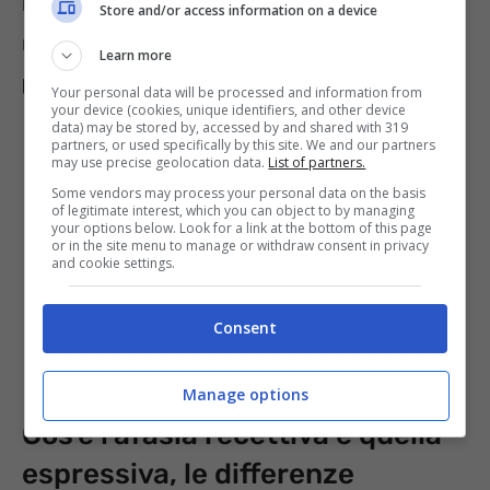
rimane circoscritto. Se invece deriva da
Store and/or access information on a device
malattie come
tumori o encefaliti
, può
Learn more
peggiorare gradualmente
.
Your personal data will be processed and information from
your device (cookies, unique identifiers, and other device
data) may be stored by, accessed by and shared with 319
partners, or used specifically by this site. We and our partners
may use precise geolocation data.
List of partners.
Some vendors may process your personal data on the basis
of legitimate interest, which you can object to by managing
your options below. Look for a link at the bottom of this page
or in the site menu to manage or withdraw consent in privacy
and cookie settings.
Consent
Manage options
Cos’è l’afasia recettiva e quella
espressiva, le differenze