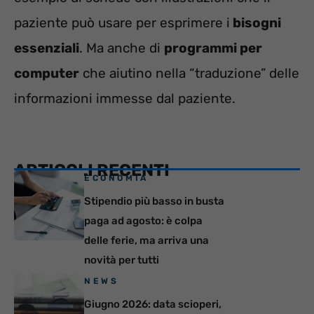
paziente può usare per esprimere i
bisogni
essenziali
. Ma anche di
programmi per
computer
che aiutino nella “traduzione” delle
informazioni immesse dal paziente.
ARTICOLI RECENTI
ECONOMIA
Stipendio più basso in busta
paga ad agosto: è colpa
delle ferie, ma arriva una
novità per tutti
NEWS
Giugno 2026: data scioperi,