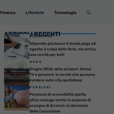
Finanza
Lifestyle
Tecnologia
ARTICOLI RECENTI
ECONOMIA
Stipendio più basso in busta paga ad
agosto: è colpa delle ferie, ma arriva
una novità per tutti
NEWS
Giugno 2026: data scioperi, bonus
TV e pensioni, le novità che possono
incidere sulla vita quotidiana
PENSIONI
Pensione di reversibilità spetta
all’ex coniuge anche in assenza di
assegno di divorzio: la decisione
della Cassazione