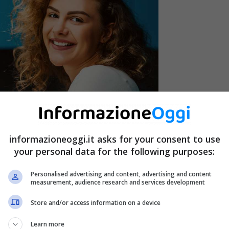
informazioneoggi.it asks for your consent to use
your personal data for the following purposes:
Personalised advertising and content, advertising and content
measurement, audience research and services development
Store and/or access information on a device
onsiderata un vero e proprio stile le di vita, questa
Learn more