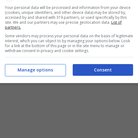
gli alimenti utilizzando la piramide alimentare. Tra le
Your personal data will be processed and information from your device
a dieta nordica si basa sul regime alimentare utilizzato
(cookies, unique identifiers, and other device data) may be stored by,
e la dieta dei vichinghi.
accessed by and shared with 319 partners, or used specifically by this
site. We and our partners may use precise geolocation data.
List of
partners.
 la salute senza molti sacrifici
Some vendors may process your personal data on the basis of legitimate
interest, which you can object to by managing your options below. Look
for a link at the bottom of this page or in the site menu to manage or
withdraw consent in privacy and cookie settings.
bbe effetti benefici sul metabolismo migliorando vari
lla tipica dieta dei paesi nordici costituita da
frutti di
 alcuni ricercatori questa dieta influisce sul
Manage options
Consent
iducendo il rischio di malattie cardiovascolari.