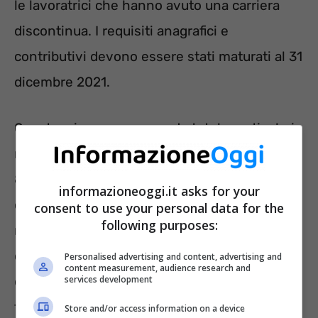
le lavoratrici che hanno avuto una carriera
discontinua. I requisiti anagrafici e
contributivi devono essere stati maturati al 31
dicembre 2021.
Questa misura non prevede tutele particolari,
ma permette l’anticipo dall’età pensionabile di
8/9 anni. È in atto la nuova
riforma pensione
informazioneoggi.it asks for your
che dovrebbe andare in vigore dal 2023, il
consent to use your personal data for the
following purposes:
rinnovo dell’Opzione Donna non è una
certezza, anzi, bisogna capire le intenzioni
Personalised advertising and content, advertising and
content measurement, audience research and
del Governo, che attualmente ha spostato
services development
tutte le decisioni, impegnato sul fronte della
Store and/or access information on a device