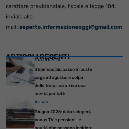
carattere previdenziale, fiscale e legge 104,
inviala alla
mail:
esperto.informazioneoggi@gmail.com
ARTICOLI RECENTI
ECONOMIA
Stipendio più basso in busta
paga ad agosto: è colpa
delle ferie, ma arriva una
novità per tutti
NEWS
Giugno 2026: data scioperi,
bonus TV e pensioni, le
novità che possono incidere