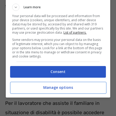
guerra Russia – Ucraina.
Learn more
Your personal data will be processed and information from
your device (cookies, unique identifiers, and other device
data) may be stored by, accessed by and shared with 319
partners, or used specifically by this site. We and our partners
may use precise geolocation data.
List of partners.
Some vendors may process your personal data on the basis
of legitimate interest, which you can object to by managing
your options below. Look for a link at the bottom of this page
or in the site menu to manage or withdraw consent in privacy
and cookie settings.
Consent
Pensione con tutela “caregiver”
Manage options
Per il lavoratore che assiste il familiare in
situazione di disabilità è possibile accedere