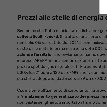
Prezzi alle stelle di energia
Ben prima che Putin decidesse di dichiarare guerr
salito a livelli record
. Si tratta di una sorta di
non solo. Già dall’estate del 2021 si cominciava 
costo delle materie prima ma anche della CO2 
aziende fornitrici
che ovviamente hanno dovuto p
imprese. ARERA, in una comunicazione molto esplic
prezzo spot del gas naturale al TTF è aumentato,
500% (da 21 euro a 120 euro/MWh nei valori medi 
più che raddoppiato (da 33 euro a 79 euro/tCO2)
Ciò, insieme all’aumento di carburante, ha provo
all’
innalzamento generalizzato dei prezzi final
non bastasse, gli autotrasportatori hanno cominc