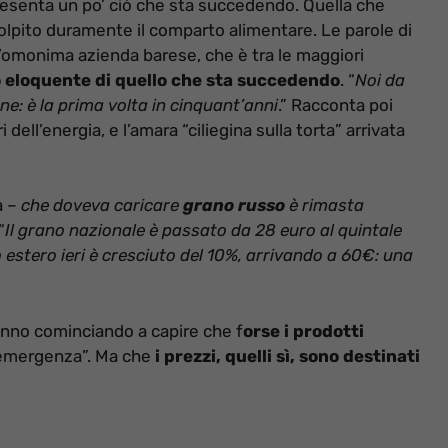
ppresenta un po’ ciò che sta succedendo. Quella che
olpito duramente il comparto alimentare. Le parole di
l’omonima azienda barese, che è tra le maggiori
 eloquente di quello che sta succedendo
. “
Noi da
ne: è la prima volta in cinquant’anni
.” Racconta poi
dell’energia, e l’amara “ciliegina sulla torta” arrivata
a –
che doveva caricare
grano russo
è rimasta
“
Il grano nazionale è passato da 28 euro al quintale
estero ieri è cresciuto del 10%, arrivando a 60€: una
anno cominciando a capire che f
orse i prodotti
“emergenza”. Ma che
i prezzi, quelli sì, sono destinati