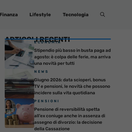
Finanza
Lifestyle
Tecnologia
ARTICOLI RECENTI
ECONOMIA
Stipendio più basso in busta paga ad
agosto: è colpa delle ferie, ma arriva
una novità per tutti
NEWS
Giugno 2026: data scioperi, bonus
TV e pensioni, le novità che possono
incidere sulla vita quotidiana
PENSIONI
Pensione di reversibilità spetta
all’ex coniuge anche in assenza di
assegno di divorzio: la decisione
della Cassazione