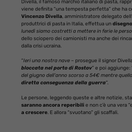
Divella, il famoso marchio italiano di pasta, ra
viene definita “una tempesta perfetta” che ha c
Vincenzo Divella
, amministratore delegato del
produttrici di pasta in Italia, effettua un
disegno
lunedì siamo costretti a mettere in ferie le perso
dello sciopero dei camionisti ma anche dei rincari 
dalla crisi ucraina.
“
Ieri una nostra nave
– prosegue il signor Divell
bloccata nel porto di Rostov
” e poi aggiunge: 
del giugno dell’anno scorso a 54€ mentre quello 
diretta conseguenza della guerra
“.
Le persone, leggendo queste e altre notizie, st
saranno ancora reperibili
e non c’è una vera 
a crescere
. E allora “svuotano” gli scaffali.