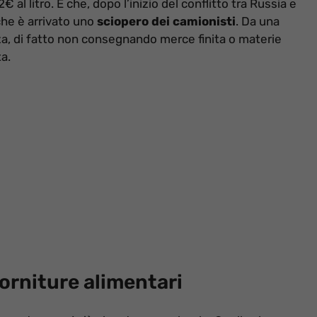
 al litro. E che, dopo l’inizio del conflitto tra Russia e
che è arrivato uno
sciopero dei camionisti
. Da una
a, di fatto non consegnando merce finita o materie
a.
forniture alimentari