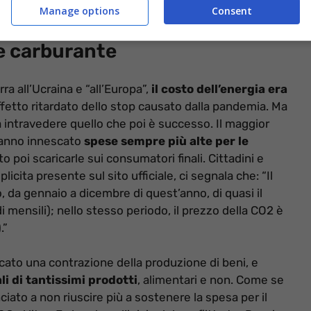
Manage options
Consent
 e carburante
a all’Ucraina e “all’Europa”,
il costo dell’energia era
 effetto ritardato dello stop causato dalla pandemia. Ma
a intravedere quello che poi è successo. Il maggior
hanno innescato
spese sempre più alte per le
oi scaricarle sui consumatori finali. Cittadini e
ita presente sul sito ufficiale, ci segnala che: “Il
 da gennaio a dicembre di quest’anno, di quasi il
mensili); nello stesso periodo, il prezzo della CO2 è
.”
cato una contrazione della produzione di beni, e
i di tantissimi prodotti
, alimentari e non. Come se
iato a non riuscire più a sostenere la spesa per il