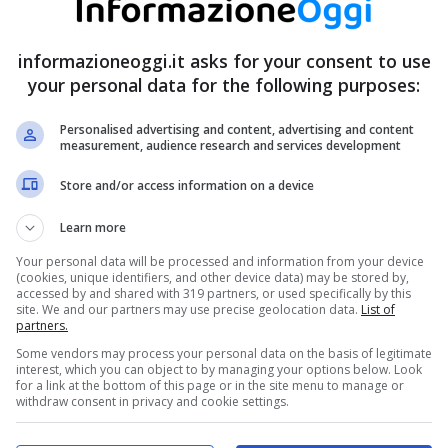
informazioneoggi.it asks for your consent to use
your personal data for the following purposes:
primari. Pasta, pane, caffè, anche frutta e altri
e mai
ci siano alcuni
scaffali vuoti
. Alcuni corrono a
Personalised advertising and content, advertising and content
measurement, audience research and services development
sattamente questo fenomeno? È davvero dovuto alla
tata. Andiamo per gradi, e analizziamo i fatti che
Store and/or access information on a device
oggi.
Learn more
Your personal data will be processed and information from your device
(cookies, unique identifiers, and other device data) may be stored by,
accessed by and shared with 319 partners, or used specifically by this
site. We and our partners may use precise geolocation data.
List of
partners.
Some vendors may process your personal data on the basis of legitimate
interest, which you can object to by managing your options below. Look
for a link at the bottom of this page or in the site menu to manage or
withdraw consent in privacy and cookie settings.