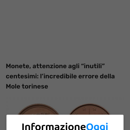
Monete, attenzione agli “inutili”
centesimi: l’incredibile errore della
Mole torinese