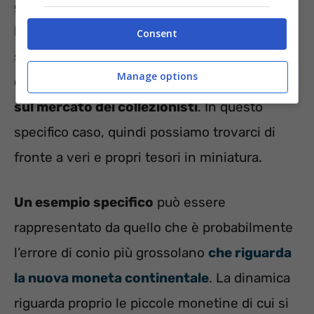
genere portano addirittura alla distruzione dei
lotti in questione. Distruzione che però
Consent
solitamente non riguarda tutti gli esemplari,
Manage options
che in un modo o nell’altro
vengo immessi
sul mercato dei collezionisti
. In questo
specifico caso, quindi possiamo trovarci di
fronte a veri e propri tesori in miniatura.
Un esempio specifico
può essere
rappresentato da quello che è probabilmente
l’errore di conio più grossolano
che riguarda
la nuova moneta continentale
. La dinamica
riguarda proprio le piccole monetine di cui si