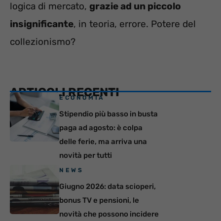
logica di mercato,
grazie ad un piccolo
insignificante
, in teoria, errore. Potere del
collezionismo?
ARTICOLI RECENTI
ECONOMIA
Stipendio più basso in busta
paga ad agosto: è colpa
delle ferie, ma arriva una
novità per tutti
NEWS
Giugno 2026: data scioperi,
bonus TV e pensioni, le
novità che possono incidere