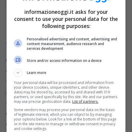
informazioneoggi.it asks for your
consent to use your personal data for the
following purposes:
Personalised advertising and content, advertising and
Adobe
content measurement, audience research and
services development
Cosi come in qualche modo anticipato
,
Store and/or access information on a device
come sappiamo ad incidere fortemente sulla
Learn more
valutazione finale di una moneta possono
Your personal data will be processed and information from
your device (cookies, unique identifiers, and other device
partecipare numerosi elementi. Tra questi,
data) may be stored by, accessed by and shared with 319
partners, or used specifically by this site. We and our partners
may use precise geolocation data.
List of partners.
senza dubbio
c’è la possibilità di eventuali
Some vendors may process your personal data on the basis
errori di conio
. Parliamo di veri e propri
of legitimate interest, which you can object to by managing
your options below. Look for a link at the bottom of this page
difetti di fabbrica insomma, situazioni che in
or in the site menu to manage or withdraw consent in privacy
and cookie settings.