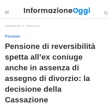
Pensione+di+reversibilit%C3%A0+spetta+all%26%238217%3B
informazioneoggi
/2026/06/04/pensione-
di-
reversibilita-
ex-
HOMEPAGE
PENSIONI
coniuge-
assegno-
divorzio-
Pensioni
cassazione/amp/
Pensione di reversibilità
spetta all’ex coniuge
anche in assenza di
assegno di divorzio: la
decisione della
Cassazione