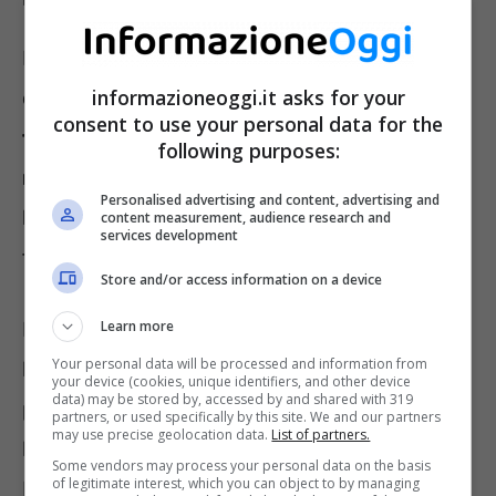
Il “
Decreto Accertamento
” prevede che possa
informazioneoggi.it asks for your
essere
usata l’intelligenza artificiale e altre
consent to use your personal data for the
tecnologie per potenziare l’attività di
following purposes:
monitoraggio e intervento da parte del
Personalised advertising and content, advertising and
Fisco
, nell’ambito della lotta all’evasione
content measurement, audience research and
services development
fiscale.
Store and/or access information on a device
Learn more
Lo scopo è di aggiungere all’accertamento
Your personal data will be processed and information from
basato sul confronto delle informazioni già in
your device (cookies, unique identifiers, and other device
data) may be stored by, accessed by and shared with 319
possesso del Fisco (ad esempio, gli incroci tra
partners, or used specifically by this site. We and our partners
may use precise geolocation data.
List of partners.
le fatture elettroniche e le Dichiarazioni dei
Some vendors may process your personal data on the basis
of legitimate interest, which you can object to by managing
Redditi) quello probabilistico che, invece, si