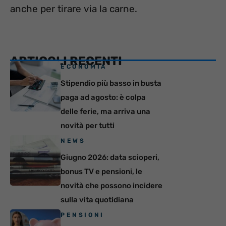
anche per tirare via la carne.
ARTICOLI RECENTI
ECONOMIA
Stipendio più basso in busta
paga ad agosto: è colpa
delle ferie, ma arriva una
novità per tutti
NEWS
Giugno 2026: data scioperi,
bonus TV e pensioni, le
novità che possono incidere
sulla vita quotidiana
PENSIONI