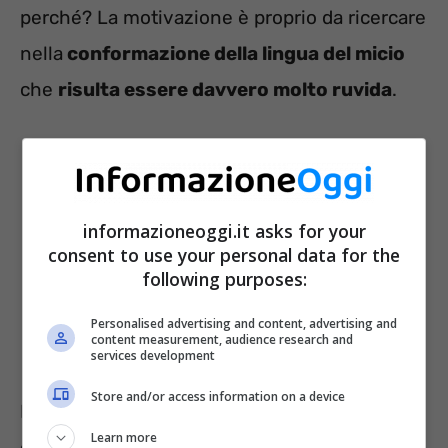
perché? La motivazione è proprio da ricercare
nella
conformazione della lingua del micio
che
risulta essere davvero molto ruvida
.
informazioneoggi.it asks for your
consent to use your personal data for the
following purposes:
Personalised advertising and content, advertising and
content measurement, audience research and
services development
Store and/or access information on a device
Esistono delle motivazioni precise per cui
Learn more
questi animali sono caratterizzati da questa