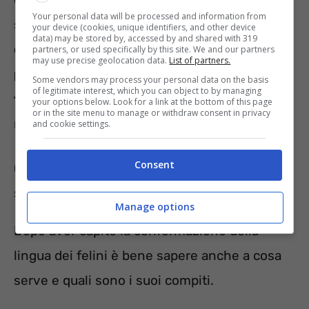
Your personal data will be processed and information from
singolarità ed è bene approfondirle.
La lingua
your device (cookies, unique identifiers, and other device
data) may be stored by, accessed by and shared with 319
dei felini è caratterizzata da alcune
partners, or used specifically by this site. We and our partners
may use precise geolocation data.
List of partners.
prominenze che prendono il nome di papille
Some vendors may process your personal data on the basis
of legitimate interest, which you can object to by managing
filiformi
. Questi rendono la lingua dei felini
your options below. Look for a link at the bottom of this page
or in the site menu to manage or withdraw consent in privacy
ruvida ed utile a diverse cose.
and cookie settings.
Consent
Gatti e lingua ruvida: ecco qual è la
sua funzione nei felini
Manage options
Dopo aver capito la conformazione della
lingua dei felini è bene sapere anche a cosa
serve e quali sono i suoi compiti.