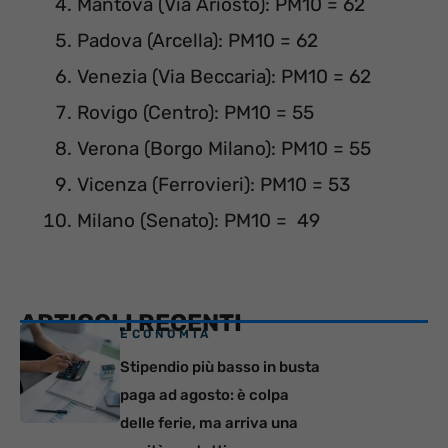
Mantova (Via Ariosto): PM10 = 62
Padova (Arcella): PM10 = 62
Venezia (Via Beccaria): PM10 = 62
Rovigo (Centro): PM10 = 55
Verona (Borgo Milano): PM10 = 55
Vicenza (Ferrovieri): PM10 = 53
Milano (Senato): PM10 = 49
ARTICOLI RECENTI
ECONOMIA
Stipendio più basso in busta
paga ad agosto: è colpa
delle ferie, ma arriva una