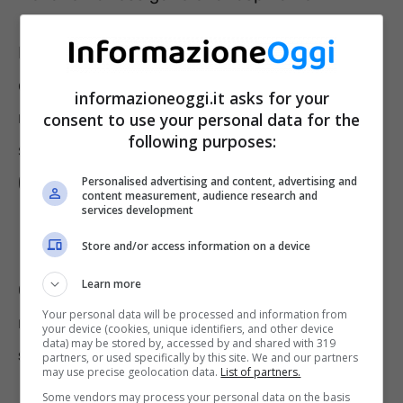
Il
report di Legambiente
ha analizzato i dati
dello scorso anno dei capoluoghi di provincia,
informazioneoggi.it asks for your
non osservando soltanto i livelli delle polveri
consent to use your personal data for the
following purposes:
sottili, ma altresì il dato del biossido di azoto
(NO2).
Personalised advertising and content, advertising and
content measurement, audience research and
services development
Le 4 principali fonti di smog
Store and/or access information on a device
Learn more
Come sanno bene gli esperti che hanno
Your personal data will be processed and information from
redatto il citato report, le
maggiori fonti di
your device (cookies, unique identifiers, and other device
data) may be stored by, accessed by and shared with 319
smog
comprendono in special modo:
partners, or used specifically by this site. We and our partners
may use precise geolocation data.
List of partners.
Some vendors may process your personal data on the basis