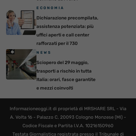
ECONOMIA
Dichiarazione precompilata,
assistenza potenziata: più
uffici aperti e call center
rafforzati per il 730
NEWS
Sciopero del 29 maggio,
trasporti a rischio in tutta
Italia: orari, fasce garantite
e mezzi coinvolti
Informazioneoggi.it di proprietà di MRSHARE SRL - Via
A. Volta 16 - Palazzo C, 20093 Cologno Monzese (MI) -
Codice Fiscale e Partita I.V.A. 10216150960
Testata Giornalistica registrata presso il Tribunale di