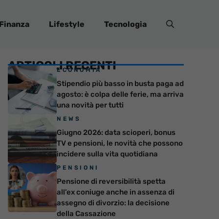
Finanza
Lifestyle
Tecnologia
ARTICOLI RECENTI
ECONOMIA
Stipendio più basso in busta paga ad
agosto: è colpa delle ferie, ma arriva
una novità per tutti
NEWS
Giugno 2026: data scioperi, bonus
TV e pensioni, le novità che possono
incidere sulla vita quotidiana
PENSIONI
Pensione di reversibilità spetta
all’ex coniuge anche in assenza di
assegno di divorzio: la decisione
della Cassazione