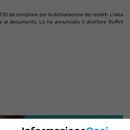
0 da compilare per la dichiarazione dei redditi. L’idea
a al documento. Lo ha annunciato il direttore Ruffini