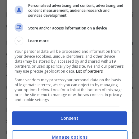
Personalised advertising and content, advertising and
content measurement, audience research and
I dettagli del Bonus assunzioni
services development
disabili under 35
Store and/or access information on a device
Learn more
Per poter approfittare del Bonus occorrerà
Your personal data will be processed and information from
essere appartenenti ad
un Ente del Terzo
your device (cookies, unique identifiers, and other device
data) may be stored by, accessed by and shared with 319
Settore (ETS)
come un’associazione di
partners, or used specifically by this site. We and our partners
may use precise geolocation data.
List of partners.
volontariato, di promozione sociale,
Some vendors may process your personal data on the basis
of legitimate interest, which you can object to by managing
un’organizzazione non lucrativa di utilità
your options below. Look for a link at the bottom of this page
or in the site menu to manage or withdraw consent in privacy
sociale iscritta all’Anagrafe apposita.
and cookie settings.
Purtroppo altre informazioni aggiuntive non
Consent
sono ancora state rese note. Si attende,
infatti, il Decreto Attuativo che dovrebbe
Manage options