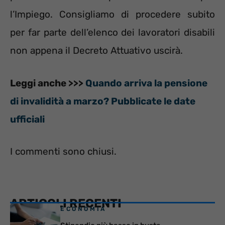
l’Impiego. Consigliamo di procedere subito
per far parte dell’elenco dei lavoratori disabili
non appena il Decreto Attuativo uscirà.
Leggi anche >>>
Quando arriva la pensione
di invalidità a marzo? Pubblicate le date
ufficiali
I commenti sono chiusi.
ARTICOLI RECENTI
ECONOMIA