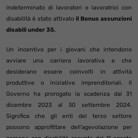
indeterminato di lavoratori o lavoratrici con
disabilità è stato attivato
il Bonus assunzioni
disabili under 35.
Un incentivo per i giovani che intendono
avviare una carriera lavorativa e che
desiderano essere coinvolti in attività
produttive o iniziative imprenditoriali. Il
Governo ha prorogato la scadenza dal 31
dicembre 2023 al 30 settembre 2024.
Significa che gli enti del terzo settore
possono approfittare dell’agevolazione per