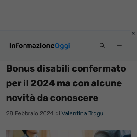
Vai
Menu
al
contenuto
Bonus disabili confermato
per il 2024 ma con alcune
novità da conoscere
28 Febbraio 2024
di
Valentina Trogu