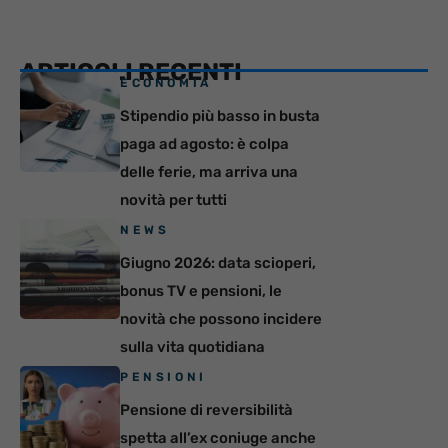
ARTICOLI RECENTI
ECONOMIA
Stipendio più basso in busta
paga ad agosto: è colpa
delle ferie, ma arriva una
novità per tutti
NEWS
Giugno 2026: data scioperi,
bonus TV e pensioni, le
novità che possono incidere
sulla vita quotidiana
PENSIONI
Pensione di reversibilità
spetta all’ex coniuge anche