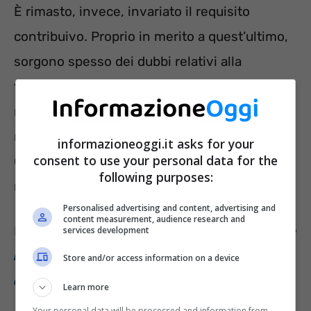
È rimasto, invece, invariato il requisito
contribuivo. Proprio in merito a quest’ultimo,
sorgono spesso dei dubbi relativi alla
tipologia di versamenti utili per il
raggiungimento dei 35 anni richiesti dalla
normativa. Valgono anche quelli figurativi?
informazioneoggi.it asks for your
consent to use your personal data for the
Chiariamo cosa stabilisce il legislatore e quali
following purposes:
regole si applicano per l’anno in corso.
Personalised advertising and content, advertising and
content measurement, audience research and
Leggi anche: “
Rivoluzione Opzione Donna: le
services development
novità in vigore dal 1° gennaio 2024 per
Store and/or access information on a device
anticipare la pensione
“.
Learn more
Your personal data will be processed and information from