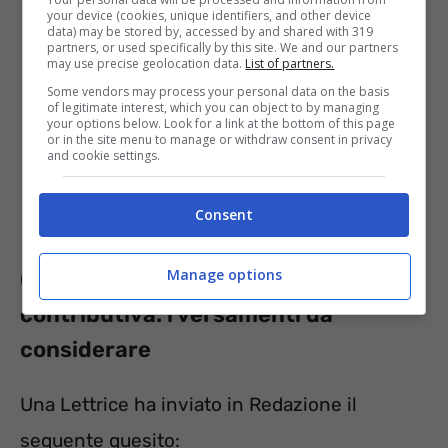
your device (cookies, unique identifiers, and other device
data) may be stored by, accessed by and shared with 319
partners, or used specifically by this site. We and our partners
may use precise geolocation data.
List of partners.
Some vendors may process your personal data on the basis
of legitimate interest, which you can object to by managing
your options below. Look for a link at the bottom of this page
or in the site menu to manage or withdraw consent in privacy
and cookie settings.
Consent
Manage options
Opzione Donna e anzianità
contributiva: i versamenti da
considerare
Una Lettrice ha inviato in Redazione il
seguente quesito: