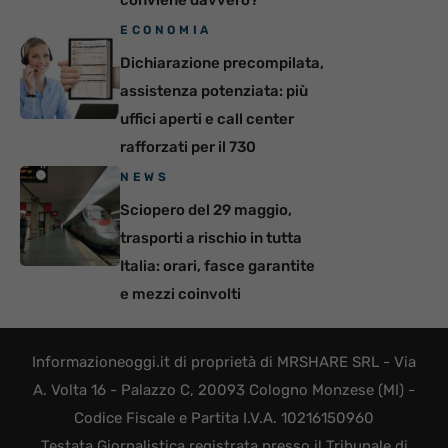
ECONOMIA
Dichiarazione precompilata,
assistenza potenziata: più
uffici aperti e call center
rafforzati per il 730
NEWS
Sciopero del 29 maggio,
trasporti a rischio in tutta
Italia: orari, fasce garantite
e mezzi coinvolti
Informazioneoggi.it di proprietà di MRSHARE SRL - Via
A. Volta 16 - Palazzo C, 20093 Cologno Monzese (MI) -
Codice Fiscale e Partita I.V.A. 10216150960
Testata Giornalistica registrata presso il Tribunale di