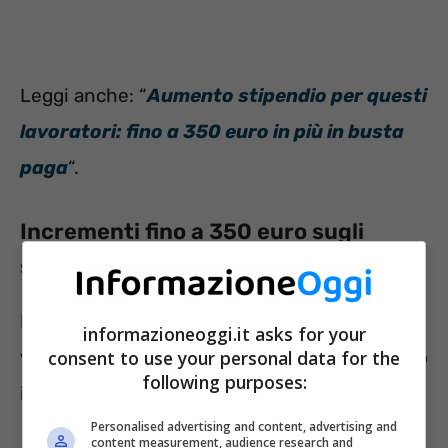
Leggi anche: “
Aumento stipendio per questi
lavoratori: fino a 350 euro in più in busta
paga
“.
Incrementi fino a 350 euro sugli
stipendi: a quali lavoratori spetta?
I lavoratori che appartengono al settore di
informazioneoggi.it asks for your
consent to use your personal data for the
vigilanza privata avranno diritto a un aumento
following purposes:
in busta paga di 350 euro.
Personalised advertising and content, advertising and
content measurement, audience research and