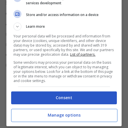
Si tratta di una categoria molto vasta,
services development
composta da oltre 100 mila soggetti che, fino
Store and/or access information on a device
a questo momento, hanno ricevuto stipendi
Learn more
miseri, inferiori a 9 euro l’ora. Oltre alla
Your personal data will be processed and information from
your device (cookies, unique identifiers, and other device
maggiorazione sulla retribuzione, i dipendenti
data) may be stored by, accessed by and shared with 319
partners, or used specifically by this site. We and our partners
della vigilanza privata otterranno anche una
may use precise geolocation data.
List of partners.
Some vendors may process your personal data on the basis
mensilità aggiuntiva, la cd. quattordicesima.
of legitimate interest, which you can object to by managing
your options below. Look for a link at the bottom of this page
or in the site menu to manage or withdraw consent in privacy
and cookie settings.
Consent
Manage options