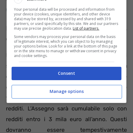
soluzioni per aumentare subito l’importo
>>
Your personal data will be processed and information from
your device (cookies, unique identifiers, and other device
data) may be stored by, accessed by and shared with 319
partners, or used specifically by this site. We and our partners
Lavoro e Assegno di Inclusione,
may use precise geolocation data.
List of partners.
Some vendors may process your personal data on the basis
quando c’è compatibilità
of legitimate interest, which you can object to by managing
your options below. Look for a link at the bottom of this page
or in the site menu to manage or withdraw consent in privacy
L’AdI viene erogato per diciotto mesi, poi ci
and cookie settings.
sarà uno stop di un mese prima della ripresa
Consent
dei versamenti per altri dodici mesi. Se
durante questo periodo il percettore dovesse
Manage options
trovare lavoro occorrerà verificare i nuovi
redditi. L’Assegno sarà cumulabile solo con
redditi entro i 3 mila euro all’anno. Questi
dovranno essere tempestivamente