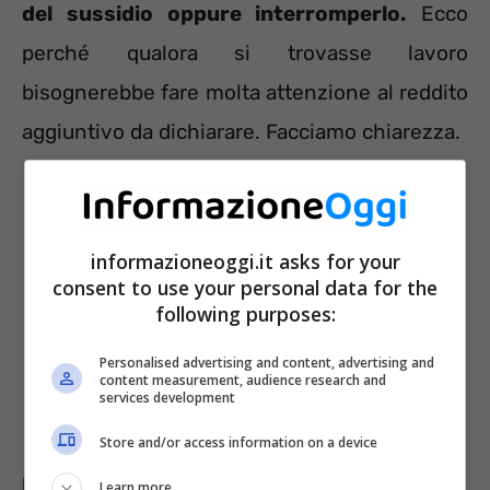
del sussidio oppure interromperlo.
Ecco
perché qualora si trovasse lavoro
bisognerebbe fare molta attenzione al reddito
aggiuntivo da dichiarare. Facciamo chiarezza.
informazioneoggi.it asks for your
consent to use your personal data for the
following purposes:
Personalised advertising and content, advertising and
content measurement, audience research and
services development
Store and/or access information on a device
Leggi anche <<
Assegno di inclusione 2024:
Learn more