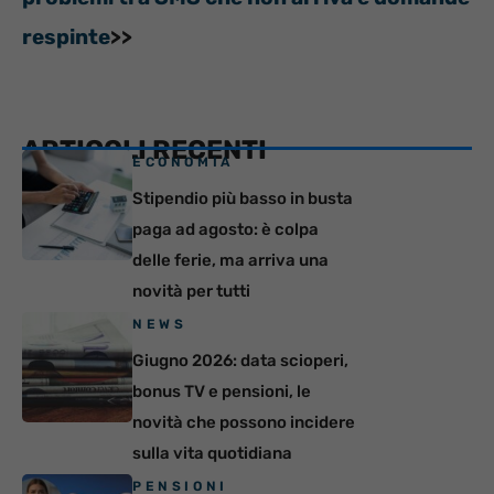
respinte
>>
ARTICOLI RECENTI
ECONOMIA
Stipendio più basso in busta
paga ad agosto: è colpa
delle ferie, ma arriva una
novità per tutti
NEWS
Giugno 2026: data scioperi,
bonus TV e pensioni, le
novità che possono incidere
sulla vita quotidiana
PENSIONI