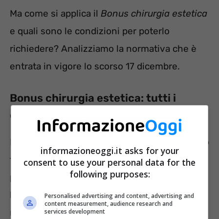
Ma come si applica il
Bonus chirurgia estetica
e quali sono le condizioni per poterlo
richiedere? Analizziamo la normativa che è
entrata in vigore lo scorso 17 dicembre.
Bonus chirurgia estetica: tutti i
dettagli per l’esonero dell’IVA
Il
Bonus chirurgia estetica
comporta l’esonero
informazioneoggi.it asks for your
totale dal pagamento dell’IVA su alcune
consent to use your personal data for the
following purposes:
particolari prestazioni chirurgiche,
beneficiando, dunque, di costi decisamente
Personalised advertising and content, advertising and
content measurement, audience research and
meno elevati.
services development