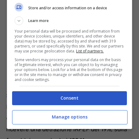
Store and/or access information on a device
Learn more
Your personal data will be processed and information from
your device (cookies, unique identifiers, and other device
data) may be stored by, accessed by and shared with 319
partners, or used specifically by this site. We and our partners
may use precise geolocation data.
List of partners.
Some vendors may process your personal data on the basis
of legitimate interest, which you can object to by managing
your options below. Look for a link at the bottom of this page
or in the site menu to manage or withdraw consent in privacy
and cookie settings.
Se, poi, si decide di portare in detrazione
Consent
l’operazione, al momento della compilazione
Manage options
della Dichiarazione dei Redditi, si potrà anche
ricevere una detrazione IRPEF del 19%, sulla