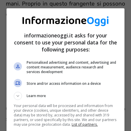
mani. Proprio in questo frangente si possono
commettere degli errori.
informazioneoggi.it asks for your
consent to use your personal data for the
following purposes:
Personalised advertising and content, advertising and
content measurement, audience research and
services development
Store and/or access information on a device
Learn more
Your personal data will be processed and information from
Gli errori da non commettere quando
your device (cookies, unique identifiers, and other device
data) may be stored by, accessed by and shared with 319
si riscalda l’auto in inverno
partners, or used specifically by this site. We and our partners
may use precise geolocation data.
List of partners.