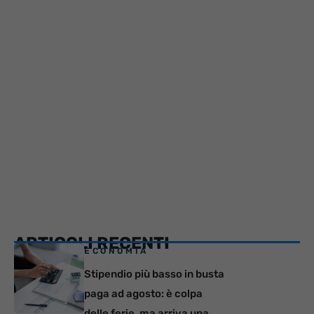
ARTICOLI RECENTI
ECONOMIA
Stipendio più basso in busta
paga ad agosto: è colpa
delle ferie, ma arriva una