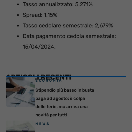
Tasso annualizzato: 5,271%
Spread: 1,15%
Tasso cedolare semestrale: 2,679%
Data pagamento cedola semestrale:
15/04/2024.
ARTICOLI RECENTI
ECONOMIA
Stipendio più basso in busta
paga ad agosto: è colpa
delle ferie, ma arriva una
novità per tutti
NEWS