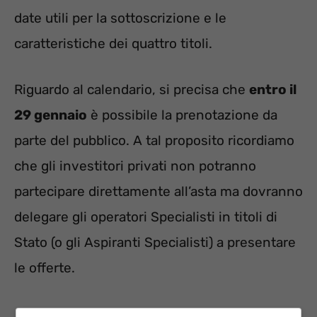
date utili per la sottoscrizione e le
caratteristiche dei quattro titoli.
Riguardo al calendario, si precisa che
entro il
29 gennaio
è possibile la prenotazione da
parte del pubblico. A tal proposito ricordiamo
che gli investitori privati non potranno
partecipare direttamente all’asta ma dovranno
delegare gli operatori Specialisti in titoli di
Stato (o gli Aspiranti Specialisti) a presentare
le offerte.