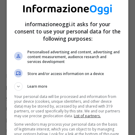
informazioneoggi.it asks for your
consent to use your personal data for the
following purposes:
Personalised advertising and content, advertising and
content measurement, audience research and
services development
Store and/or access information on a device
Invece,
entro le ore 11 del 30 gennaio si
potranno presentare le domande in asta
. Il
Learn more
Your personal data will be processed and information from
giorno successivo, ovvero
il 31 gennaio
your device (cookies, unique identifiers, and other device
data) may be stored by, accessed by and shared with 319
(entro le ore 15,30), si invieranno le domande
partners, or used specifically by this site. We and our partners
may use precise geolocation data.
List of partners.
per l’asta supplementare. Infine,
il 1° febbraio
Some vendors may process your personal data on the basis
of legitimate interest, which you can object to by managing
si conoscerà il regolamento delle
your options below. Look for a link at the bottom of this page