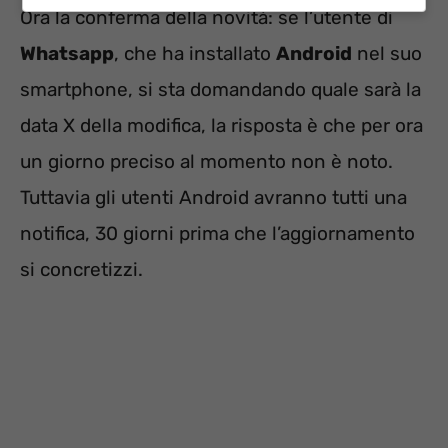
Ora la conferma della novità: se l’utente di
Whatsapp
, che ha installato
Android
nel suo
smartphone, si sta domandando quale sarà la
data X della modifica, la risposta è che per ora
un giorno preciso al momento non è noto.
Tuttavia gli utenti Android avranno tutti una
notifica, 30 giorni prima che l’aggiornamento
si concretizzi.