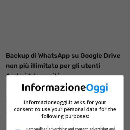
Backup di WhatsApp su Google Drive
non più illimitato per gli utenti
Android: la novità
La notissima app si è aggiornata ancora una
informazioneoggi.it asks for your
volta e, con l’ultima versione di
WhatsApp
consent to use your personal data for the
Beta
, il
backup su Google Drive
– dicevamo
following purposes:
– non sarà più senza limiti. In altre parole, il
Personalised advertising and content, advertising and