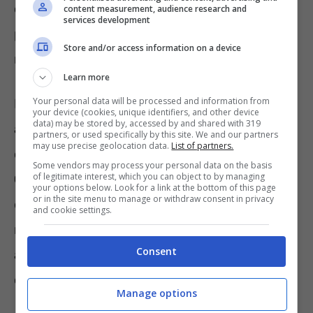
citato backup occuperà spazio utile su quella
content measurement, audience research and
services development
piattaforma che il colosso dei motori di
Store and/or access information on a device
ricerca offre in utilizzo agli utenti.
Learn more
Your personal data will be processed and information from
Non è una vera e propria novità, dato che già
your device (cookies, unique identifiers, and other device
data) may be stored by, accessed by and shared with 319
a novembre 2023
Google
aveva anticipato
partners, or used specifically by this site. We and our partners
may use precise geolocation data.
List of partners.
che il
backup delle chat WhatsApp
su
Some vendors may process your personal data on the basis
of legitimate interest, which you can object to by managing
Google Drive
avrebbe perso il connotato
your options below. Look for a link at the bottom of this page
or in the site menu to manage or withdraw consent in privacy
della non-limitazione, entro alcuni mesi. Ma
and cookie settings.
nello scorso autunno il team di WhatsApp non
Consent
aveva dato dettagli precisi sulle tempistiche
collegate al varo della modifica.
Manage options