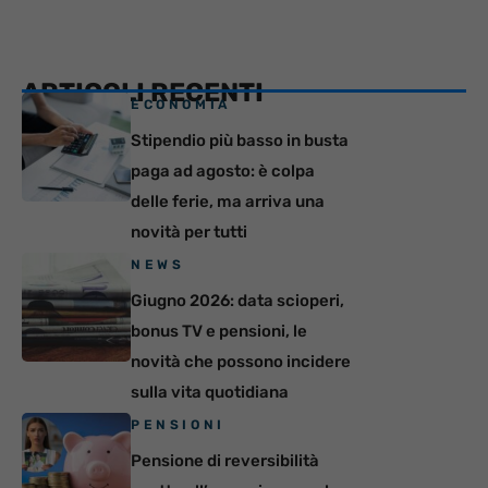
ARTICOLI RECENTI
ECONOMIA
Stipendio più basso in busta
paga ad agosto: è colpa
delle ferie, ma arriva una
novità per tutti
NEWS
Giugno 2026: data scioperi,
bonus TV e pensioni, le
novità che possono incidere
sulla vita quotidiana
PENSIONI
Pensione di reversibilità