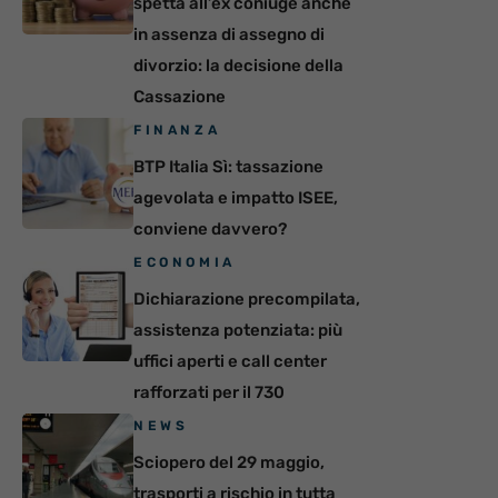
spetta all’ex coniuge anche
in assenza di assegno di
divorzio: la decisione della
Cassazione
FINANZA
BTP Italia Sì: tassazione
agevolata e impatto ISEE,
conviene davvero?
ECONOMIA
Dichiarazione precompilata,
assistenza potenziata: più
uffici aperti e call center
rafforzati per il 730
NEWS
Sciopero del 29 maggio,
trasporti a rischio in tutta