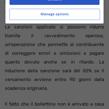
l’imposta andrà in prescrizione
e non si
dovrà più versare.
Manage options
Le sanzioni applicate si possono ridurre
tramite il ravvedimento operoso,
un’operazione che permette al contribuente
di correggere errori e omissioni e pagare
quanto dovuto anche se in ritardo. La
riduzione della sanzione sarà del 50% se il
versamento avviene entro 90 giorni dalla
scadenza originaria.
Il fatto che il bollettino non è arrivato a casa