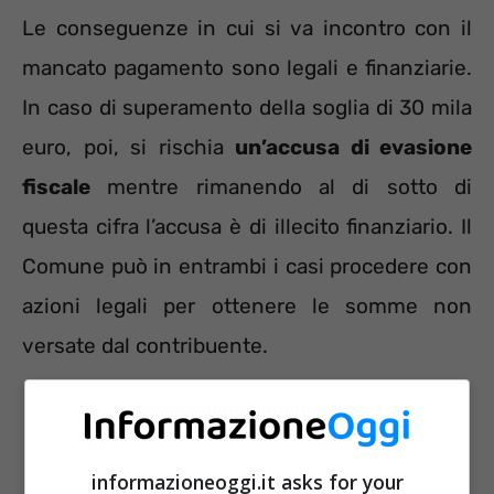
Le conseguenze in cui si va incontro con il
mancato pagamento sono legali e finanziarie.
In caso di superamento della soglia di 30 mila
euro, poi, si rischia
un’accusa di evasione
fiscale
mentre rimanendo al di sotto di
questa cifra l’accusa è di illecito finanziario. Il
Comune può in entrambi i casi procedere con
azioni legali per ottenere le somme non
versate dal contribuente.
informazioneoggi.it asks for your