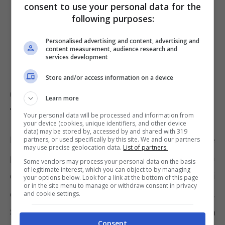
consent to use your personal data for the
following purposes:
Personalised advertising and content, advertising and
content measurement, audience research and
services development
Store and/or access information on a device
Conseguenze per chi non paga la
Learn more
TARI
Your personal data will be processed and information from
your device (cookies, unique identifiers, and other device
data) may be stored by, accessed by and shared with 319
In caso di pagamento in ritardo il Comune
partners, or used specifically by this site. We and our partners
may use precise geolocation data.
List of partners.
pretenderà non solo la somma non
Some vendors may process your personal data on the basis
of legitimate interest, which you can object to by managing
corrisposta ma anche interessi di mora di
your options below. Look for a link at the bottom of this page
or in the site menu to manage or withdraw consent in privacy
entità variabile in base al periodo di ritardo.
and cookie settings.
Solo
se passeranno cinque anni allora
Consent