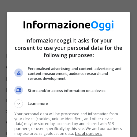
informazioneoggi.it asks for your
consent to use your personal data for the
following purposes:
La ripartizione in parti uguali non è affatto
conveniente per i proprietari delle abitazioni
Personalised advertising and content, advertising and
content measurement, audience research and
più piccole o di minor valore. Il Codice Civile
services development
prevede la possibilità di accedere a questo
Store and/or access information on a device
metodo di ripartizione per determinate
Learn more
spese? Le spese condominiali possono
Your personal data will be processed and information from
your device (cookies, unique identifiers, and other device
essere
ripartite in maniera proporzionale,
data) may be stored by, accessed by and shared with 319
partners, or used specifically by this site. We and our partners
in base all’uso o in parti uguali. Questi sono i
may use precise geolocation data.
List of partners.