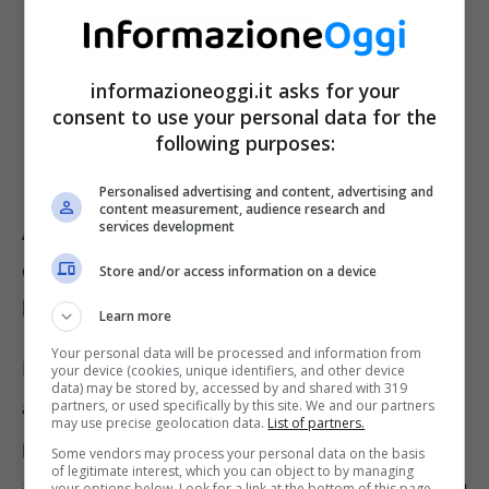
informazioneoggi.it asks for your
consent to use your personal data for the
following purposes:
Personalised advertising and content, advertising and
content measurement, audience research and
Ammalarsi durante le feste: tutti i
services development
consigli di cui hai sempre avuto
Store and/or access information on a device
bisogno
Learn more
Your personal data will be processed and information from
Durante il periodo invernale è più facile
your device (cookies, unique identifiers, and other device
data) may be stored by, accessed by and shared with 319
ammalarsi per due ragioni: si trascorre molto
partners, or used specifically by this site. We and our partners
may use precise geolocation data.
List of partners.
più tempo nei luoghi chiusi e il freddo
Some vendors may process your personal data on the basis
of legitimate interest, which you can object to by managing
abbassa le nostre difese immunitarie. Si tratta
your options below. Look for a link at the bottom of this page