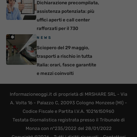
Dichiarazione precompilata,
assistenza potenziata: più
uffici aperti e call center
rafforzati per il 730
NEWS
Sciopero del 29 maggio,
trasporti a rischio in tutta
Italia: orari, fasce garantite
e mezzi coinvolti
Informazioneoggi.it di proprietà di MRSHARE SRL - Via
A. Volta 16 - Palazzo C, 20093 Cologno Monzese (MI) -
Codice Fiscale e Partita I.V.A. 10216150960
Testata Giornalistica registrata presso il Tribunale di
Monza con n°235/2022 del 28/01/2022
Copyright ©2026 - Tutti i diritti riservati -
Contattaci