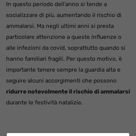
In questo periodo dell’anno si tende a
socializzare di più, aumentando il rischio di
ammalarsi. Ma negli ultimi anni si presta
particolare attenzione a queste influenze o
alle infezioni da covid, soprattutto quando si
hanno familiari fragili. Per questo motivo, è
importante tenere sempre la guardia alta e
seguire alcuni accorgimenti che possono
ridurre notevolmente il rischio di ammalarsi
durante le festività natalizie.