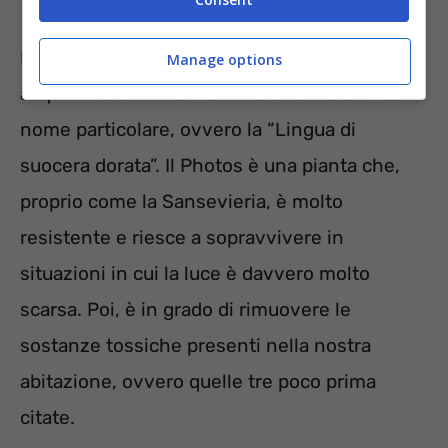
La seconda pianta che consigliamo di
Manage options
acquistare è il
Photos
. Anche lei ha un suo
nome particolare, ovvero la “Lingua di
suocera dorata”. Il Photos è una pianta che,
proprio come la Sansevieria, è molto
resistente e riesce a sopravvivere in
situazioni in cui la luce è davvero molto
scarsa. Poi, è in grado di rimuovere le
sostanze tossiche presenti nella nostra
abitazione, ovvero quelle tre poco prima
citate.