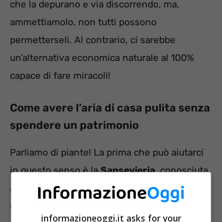
che la depurano e via discorrendo, ma,
ammettiamolo, non tutti possono
permetterseli. Al contrario, ci sarebbe
un’alternativa economica naturale al 100%
capace di fare miracoli!
Come avere l’aria di casa pulita senza
spendere un patrimonio
Parliamo di piante! La prima che può aiutarci
in questo senso è la
Sansevieria
, conosciuta
anche come la “Lingua di suocera”. Si tratta di
una pianta robusta che non necessita di
informazioneoggi.it asks for your