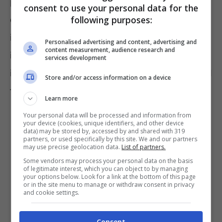
particolari cure. Riesce a migliorare la qualità
consent to use your personal data for the
following purposes:
dell’aria di casa perché è in grado di assorbire
il biossido di carbonio nel giorno e, di notte,
Personalised advertising and content, advertising and
content measurement, audience research and
invece, rilascia l’ossigeno. Filtra gli agenti
services development
inquinanti quali il benzene, il formaldeide ed il
Store and/or access information on a device
tricloroetilene
Learn more
Your personal data will be processed and information from
your device (cookies, unique identifiers, and other device
data) may be stored by, accessed by and shared with 319
partners, or used specifically by this site. We and our partners
may use precise geolocation data.
List of partners.
Some vendors may process your personal data on the basis
of legitimate interest, which you can object to by managing
your options below. Look for a link at the bottom of this page
or in the site menu to manage or withdraw consent in privacy
and cookie settings.
Consent