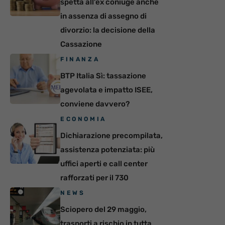
spetta all’ex coniuge anche
in assenza di assegno di
divorzio: la decisione della
Cassazione
FINANZA
BTP Italia Sì: tassazione
agevolata e impatto ISEE,
conviene davvero?
ECONOMIA
Dichiarazione precompilata,
assistenza potenziata: più
uffici aperti e call center
rafforzati per il 730
NEWS
Sciopero del 29 maggio,
trasporti a rischio in tutta