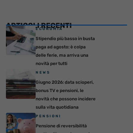
ARTICOLI RECENTI
ECONOMIA
Stipendio più basso in busta
paga ad agosto: è colpa
delle ferie, ma arriva una
novità per tutti
NEWS
Giugno 2026: data scioperi,
bonus TV e pensioni, le
novità che possono incidere
sulla vita quotidiana
PENSIONI
Pensione di reversibilità