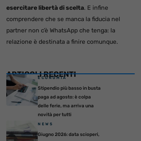
esercitare libertà di scelta
. E infine
comprendere che se manca la fiducia nel
partner non c’è WhatsApp che tenga: la
relazione è destinata a finire comunque.
ARTICOLI RECENTI
ECONOMIA
Stipendio più basso in busta
paga ad agosto: è colpa
delle ferie, ma arriva una
novità per tutti
NEWS
Giugno 2026: data scioperi,