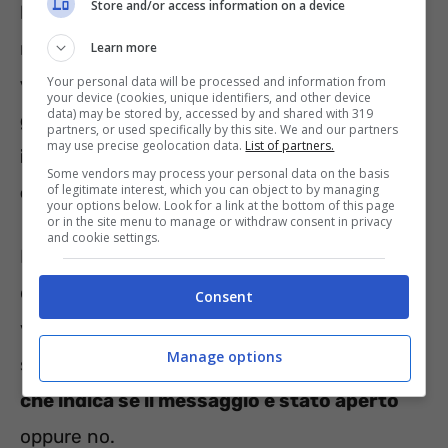
Store and/or access information on a device
lo apre, vede la foto o ascolta l’audio, e poi il
messaggio scompare.
Dopo la prima
Learn more
Your personal data will be processed and information from
visualizzazione il destinatario non potrà
your device (cookies, unique identifiers, and other device
data) may be stored by, accessed by and shared with 319
guardare/ascoltare di nuovo, non potrà
partners, or used specifically by this site. We and our partners
may use precise geolocation data.
List of partners.
inoltrare il messaggio e nemmeno
Some vendors may process your personal data on the basis
of legitimate interest, which you can object to by managing
condividerlo.
your options below. Look for a link at the bottom of this page
or in the site menu to manage or withdraw consent in privacy
and cookie settings.
Il mittente se vuole inviare i messaggi di
questo tipo deve impostare la funzione di
Consent
volta in volta, quindi ha ampia libertà di
Manage options
scelta. Inoltre
il mittente riceve una notifica
che indica se il messaggio è stato aperto
oppure no.