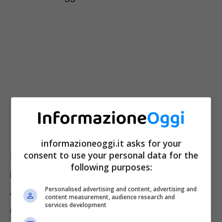
informazioneoggi.it asks for your
consent to use your personal data for the
Il funzionamento è semplice:
un utente può
following purposes:
inviare un’immagine, un messaggio vocale o
Personalised advertising and content, advertising and
altro contenuto con la funzione “visualizza
content measurement, audience research and
services development
una volta”
. Il destinatario riceve il messaggio,