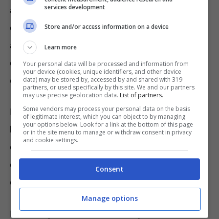
services development
appunto, prendono il nome di pellet e si
caratterizzano per essere sostenibili a livello
Store and/or access information on a device
ambientale: infatti i cilindretti citati sono
Learn more
considerati un
combustibile rinnovabile
in
Your personal data will be processed and information from
your device (cookies, unique identifiers, and other device
quanto derivante da materiali organici.
data) may be stored by, accessed by and shared with 319
partners, or used specifically by this site. We and our partners
may use precise geolocation data.
List of partners.
Some vendors may process your personal data on the basis
In particolare la combustione di questa
of legitimate interest, which you can object to by managing
your options below. Look for a link at the bottom of this page
biomassa
emette quantità di CO2 simili a
or in the site menu to manage or withdraw consent in privacy
and cookie settings.
quelle assorbite dalle piante nella fase di
crescita, rendendola di fatto neutra in termini
Consent
di carbonio.
Manage options
Inoltre il pellet si caratterizza per l’alta