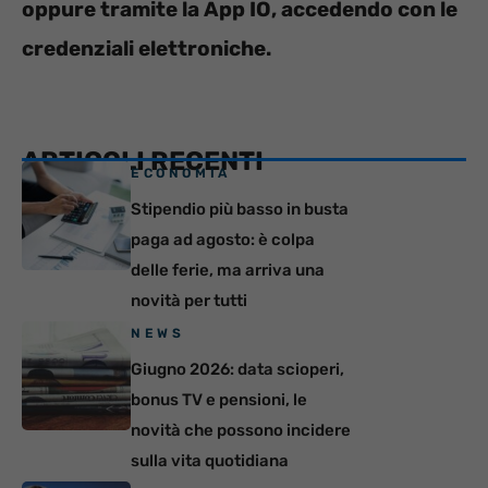
oppure tramite la App IO, accedendo con le
credenziali elettroniche.
ARTICOLI RECENTI
ECONOMIA
Stipendio più basso in busta
paga ad agosto: è colpa
delle ferie, ma arriva una
novità per tutti
NEWS
Giugno 2026: data scioperi,
bonus TV e pensioni, le
novità che possono incidere
sulla vita quotidiana