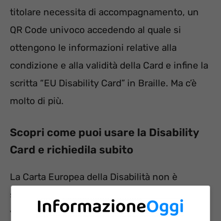
titolare necessita di accompagnamento, un
QR Code univoco accedendo al quale si
ottengono le informazioni relative alla
condizione e alla validità della Card e infine la
scritta “EU Disability Card” in Braille. Ma c’è
molto di più.
Scopri come puoi usare la Disability
Card e richiedila subito
La Carta Europea della Disabilità non è
solamente una card che dà accesso a sconti o
vantaggi simili. In pratica può essere usata