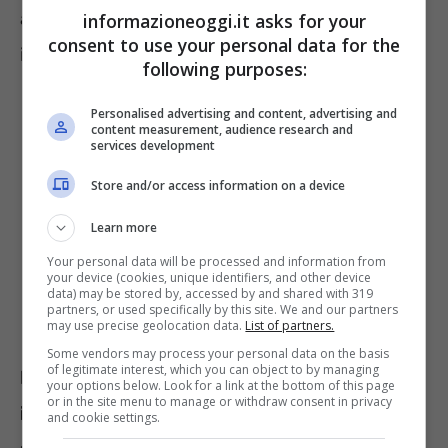
anche come regolare e valido documento di
informazioneoggi.it asks for your
consent to use your personal data for the
identità.
following purposes:
Personalised advertising and content, advertising and
content measurement, audience research and
services development
Store and/or access information on a device
Learn more
Your personal data will be processed and information from
your device (cookies, unique identifiers, and other device
data) may be stored by, accessed by and shared with 319
partners, or used specifically by this site. We and our partners
may use precise geolocation data.
List of partners.
Some vendors may process your personal data on the basis
of legitimate interest, which you can object to by managing
Lo scopo principale per cui è stata
your options below. Look for a link at the bottom of this page
or in the site menu to manage or withdraw consent in privacy
inventata questa card è proprio quello di
and cookie settings.