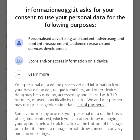
informazioneoggi.it asks for your
Il contrassegno è rilasciato dal Comune di
consent to use your personal data for the
residenza del richiedente e
necessita di una
following purposes:
preventiva visita da parte dell’Ufficio di
Personalised advertising and content, advertising and
content measurement, audience research and
medicina legale dell’ASL di appartenenza
.
services development
Solo in caso di esito positivo, si può usufruire
Store and/or access information on a device
dell’agevolazione.
Learn more
Your personal data will be processed and information from
Contrassegno auto disabili: quali
your device (cookies, unique identifiers, and other device
data) may be stored by, accessed by and shared with 319
sono le operazioni consentite e da chi
partners, or used specifically by this site. We and our partners
may use precise geolocation data.
List of partners.
è emesso?
Some vendors may process your personal data on the basis
of legitimate interest, which you can object to by managing
your options below. Look for a link at the bottom of this page
Dal 2012, per evitare che i richiedenti
or in the site menu to manage or withdraw consent in privacy
and cookie settings.
debbano essere sottoposti ad una doppia