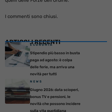
quelli delle Forze dell’Ordine.
I commenti sono chiusi.
ARTICOLI RECENTI
ECONOMIA
Stipendio più basso in busta
paga ad agosto: è colpa
delle ferie, ma arriva una
novità per tutti
NEWS
Giugno 2026: data scioperi,
bonus TV e pensioni, le
novità che possono incidere
sulla vita quotidiana