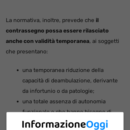
La normativa, inoltre, prevede che
il
contrassegno possa essere rilasciato
anche con validità temporanea
, ai soggetti
che presentano:
una temporanea riduzione della
capacità di deambulazione, derivante
da infortunio o da patologie;
una totale assenza di autonomia
funzionale e che hanno bisogno di
assistenza costante.