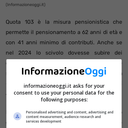
(Informazioneoggi.it)
Quota 103 è la misura pensionistica che
permette il pensionamento a 62 anni di età e
con 41 anni minimo di contributi. Anche se
nel 2024 lo scivolo dovesse subire dei
cambiamenti diventando Quota 104 a variare
sarebbe il requisito anagrafico – 63 anni di età
– e non quello contributivo che resterebbe di
informazioneoggi.it asks for your
consent to use your personal data for the
41 anni.
following purposes:
La pensione anticipata della Fornero
Personalised advertising and content, advertising and
content measurement, audience research and
services development
garantisce il pensionamento con 41 anni e