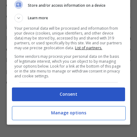
dieci mesi di contributi per le donne e 42 anni
Store and/or access information on a device
e dieci mesi per gli uomini
Learn more
indipendentemente dall’età anagrafica. Per le
Your personal data will be processed and information from
your device (cookies, unique identifiers, and other device
lavoratrici, dunque,
si tratta di una
data) may be stored by, accessed by and shared with 319
partners, or used specifically by this site. We and our partners
may use precise geolocation data.
List of partners.
differenza di dieci mesi.
Aspettando questo
Some vendors may process your personal data on the basis
lasso temporale si riceverebbe una pensione
of legitimate interest, which you can object to by managing
your options below. Look for a link at the bottom of this page
piena, senza penalizzazioni e tagli
or in the site menu to manage or withdraw consent in privacy
and cookie settings.
dell’assegno pensionistico.
Consent
Manage options